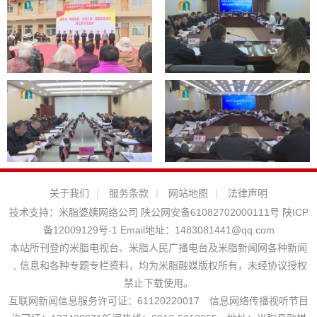
关于我们
|
服务条款
|
网站地图
|
法律声明
技术支持：
米脂婆姨网络公司
陕公网安备61082702000111号
陕ICP
备12009129号-1
Email地址：
1483081441@qq.com
本站所刊登的米脂电视台、米脂人民广播电台及米脂新闻网各种新闻
﹑信息和各种专题专栏资料，均为米脂融媒版权所有，未经协议授权
禁止下载使用。
互联网新闻信息服务许可证：61120220017 信息网络传播视听节目