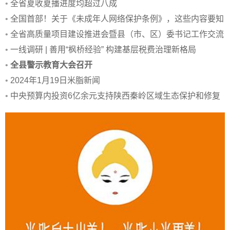
•
全省夏收夏播进度均超过八成
•
全国首部！关于《未成年人网络保护条例》，这些内容要知
道→
•
全省高质量项目建设推进会暨县（市、区）委书记工作交流
会召开
•
一线调研 | 善用“枫桥经验” 构建基层税费治理新格局
•
全县警示教育大会召开
•
2024年1月19日米脂新闻
•
中央预算内投资6亿余元支持陕西秦岭区域生态保护和修复
项目建设