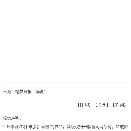
来源：榆林日报 编辑：
【
打 印
】【
顶 部
】【
关 闭
】
免责声明：
1.凡来源注明“米脂新闻网”的作品，其版权归米脂新闻网所有。转载应