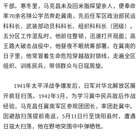
干部。寒冬里，马克昌未及回米脂探望亲人，便奉命
率
余名陕公学员奔赴冀南，先后任军区政治部民运
70
科科长、武装部动员科科长、组织科科长（团级）。
五分区工作混乱时，他前往整顿，迅速打开局面；高
王路大破击战役中，他昼夜不眠统筹部署。在冀南的
日子里，他常冒着生命危险穿越敌封锁线，走遍全区
组织、训练民兵，带领群众与日寇周旋。
年太平洋战争爆发后，日军对华北解放区展
1941
开疯狂扫荡。
年
月，为学习冀中民兵敌后作战
1942
3
经验，马克昌任冀南军区参观团团长，率团赴冀中。
因避敌扫荡提前南返，
月
日行至饶阳县时，遭遇
5
11
日寇大扫荡，他在野地突围中中弹牺牲。