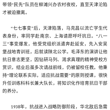
带领“民先”队员在柳滩兴办农村夜校，直至天津沦陷
才被迫撤离。
“七七事变”后，天津陷落，马克昌以流亡学生代
表身份，率同学赴南京、上海请愿呼吁抗日。“八一
三”事变爆发，他受党组织派遣奔赴延安，先入安吴
堡战地青训班，后就读陕北公学。毛泽东的演讲让他
抗日意志更坚，因钻研马列、渴求真理的精神受校方
赏识，结业后虽多次请战前线，仍被留校任教。他秉
持“理论联系实际，适应抗战需要”的原则授课，很快
升任训练科科长兼大队长，将知识化作培育抗日干部
的养分。
年，抗战进入战略防御阶段，华北敌后急需
1938