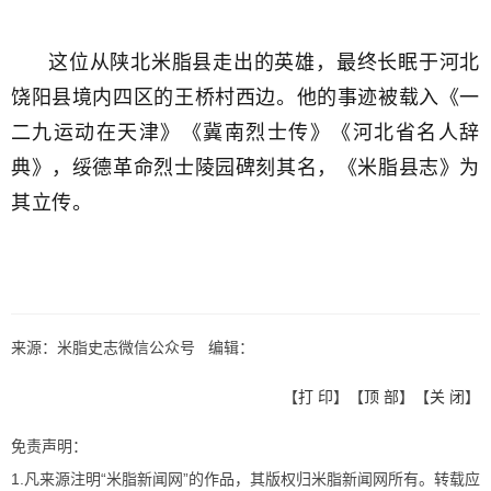
这位从陕北米脂县走出的英雄，最终长眠于河北
饶阳县境内四区的王桥村西边。他的事迹被载入《一
二九运动在天津》《冀南烈士传》《河北省名人辞
典》，绥德革命烈士陵园碑刻其名，《米脂县志》为
其立传
。
来源：米脂史志微信公众号 编辑：
【
打 印
】【
顶 部
】【
关 闭
】
免责声明：
1.凡来源注明“米脂新闻网”的作品，其版权归米脂新闻网所有。转载应