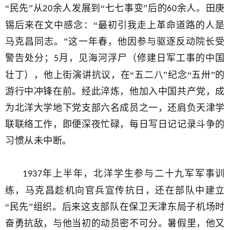
“民先”从
余人发展到“七七事变”后的
余人。田庚
20
60
锡后来在文中感念：“最初引我走上革命道路的人是
马克昌同志。”这一年春，他因参与驱逐反动院长受
警告处分；
月，见海河浮尸（修建日军工事的中国
5
壮丁），他上街演讲抗议，在“五二八”纪念“五卅”的
游行中冲锋在前。经此淬炼，他加入中国共产党，成
为北洋大学地下党支部六名成员之一，还肩负天津学
联联络工作，即便深夜忙碌，每日写日记记录斗争的
习惯从未中断。
年上半年，北洋学生参与二十九军军事训
1937
练，马克昌趁机向官兵宣传抗日，还在部队中建立
“民先”组织。后来这支部队在保卫天津东局子机场时
奋勇抗敌，与他当初的动员密不可分。暑假里，他又