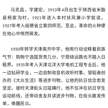
马克昌，字建宏，
年
月出生于陕西省米脂
1913
4
县杨家沟村。
年进入本村扶风寨小学就读，
1921
年考入绥德省立第四师范，至此，革命的火种便
1927
在他心中悄然萌发。
年转学天津南开中学，他用行动诠释着民族
1930
气节：购物宁选国货贵几分，宁愿绕远路也不踏入日
租界。
年考入天津北洋大学电机工程专业后，他
1935
一边钻研学业，一边自制收音机收听时事。邹韬奋创
办的《大众生活》等进步刊物，让他的抗日信念愈发
坚定。彼时天津街头日寇横行，他不仅冲在抗日学生
运动前线，还带动舍友共读进步刊物，在街头散发传
单，唤醒民众。