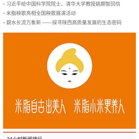
欺凌法治报告宣讲活动
•
习近平给中国科学院院士、清华大学教授姚期智回信
•
米脂秧歌亮相全国秧歌展演活动
•
碧水长流万象新 ——探寻陕西高质量发展的生态密码