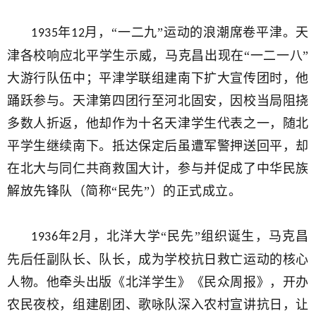
年
月，“一二九”运动的浪潮席卷平津。天
1935
12
津各校响应北平学生示威，
马克昌出现
在“一二一八”
大游行队伍中；平津学联组建南下扩大宣传团时，他
踊跃参与。天津第四团行至河北固安，因校当局阻挠
多数人折返，他却作为十名天津学生代表之一，随北
平学生继续南下。抵达保定后虽遭军警押送回平，却
在北大与同仁共商救国大计，参与并促成了中华民族
解放先锋队（简称“民先”）的正式成立。
年
月，北洋大学“民先”组织诞生，马克昌
1936
2
先后任副队长、队长，成为学校抗日救亡运动的核心
人物。他牵头出版《北洋学生》《民众周报》，开办
农民夜校，组建剧团、歌咏队深入农村宣讲抗日，让