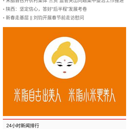
•
米脂县召开农村集体“三资”监管突出问题集中整治工作推进
会
•
陕西：坚定信心，答好“后半程”发展考卷
•
新春走基层 || 刘钧开展春节前走访慰问
24小时新闻排行