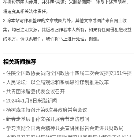
在授权范围内使用，并注明“来源：米脂新闻网”。违反上述声明者，
将追究其相关法律责任。
2.除本站写作和整理的文章或图片外，其他文章或图片来自网上收
集，均已注明来源，其版权归作者本人所有，如果有任何侵犯您权益
的地方，请联系我们，我们将马上进行处理，谢谢。
相关新闻推荐
•
住陕全国政协委员向全国政协十四届二次会议提交151件提
案
•
人民论坛：以全局观念和系统思维谋划推进改革
•
共青团米脂县代表会议召开
•
2024年1月8日米脂新闻
•
杨树森主持召开第6次县政府常务会议
•
新春走基层 || 孙文强开展春节走访慰问
•
学习贯彻全国两会精神县委宣讲团报告会走进县财政局