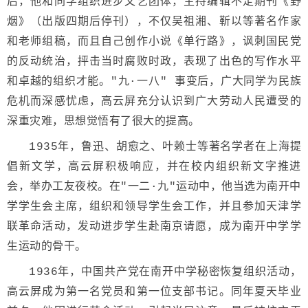
后，他和同学组织进步文艺团体，主持编辑不定期刊《野
烟》（出版四期后停刊），不仅吴祖湘、靳以等著名作家
和老师组稿，而且自己创作小说《单行路》，讽刺国民党
的反动统治，抨击当时腐败时政，表现了出色的写作水平
和卓越的组织才能。"九·一八" 事变后，广大同学为民族
危机而深感忧虑，高云屏充分认识到广大劳动人民遭受的
深重灾难，思想觉悟有了很大的提高。
1935年，鲁迅、胡愈之、叶赖士等著名学者在上海提
倡新文学，高云屏积极响应，并在校内组织新文字推进
会，举办工友夜校。在"一二·九"运动中，他当选为南开中
学学生会主席，组织和领导学生会工作，并且参加天津学
联革命活动，发动进步学生赴南京请愿，成为南开中学学
生运动的骨干。
1936年，中国共产党在南开中学秘密恢复组织活动，
高云屏成为第一名党员和第一位支部书记。同年夏天毕业