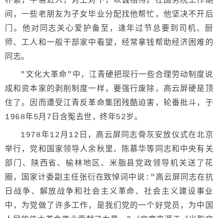
朴素，平易近人，对上对下，以诚相待。在国务院工作期
间，一些老朋友为子女毕业分配找他帮忙，他坚决不开后
门。他对同志关心爱护备至，逢年过节总要到司机、厨
师、工人和一般干部家中看望，经常拿钱帮助经济困难的
同志。
"文化大革命"中，江青硬把现行一些合理劳动制度说
成和资本家的剥削制度一样，要强行废除，高云屏硬是顶
住了。因而遭受江青反革命集团残酷迫害，轮番批斗，于
1968年5月7日含冤去世，终年52岁。
1978年12月12日，高云屏同志骨灰安放仪式在北京
举行，党和国家领导人余秋里、陈慕华等同志和中央有关
部门、陕西省、榆林地区、米脂县党政领导机关送了花
圈，国家计委副主任张衍在致悼词中说:"高云屏同志在抗
日战争、解放战争和社会主义革命、社会主义建设事业
中，为党做了许多工作，是我们党的一个好党员，为中国