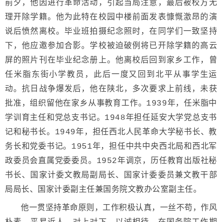
前夕，他因进行革命活动，引起当局注意，最后被校方无
理开除学籍。他为此特在校园中楼前面发表慷慨激昂的演
说后愤然离校。毕业班拍摄纪念照时，在同学们一致坚持
下，他应邀参加合影。学校被迫破例将已开除学籍的高云
屏的照片刊在毕业纪念册上。他离校后回到家乡工作，曾
任米脂东街小学教员，此后一度又回到北平从事学生运
动。抗日战争爆发后，他在陕北，多次要求上前线，未获
批准，组织留他在家乡从事教育工作。1939年，任米脂中
学训育主任和党总支书记。1948年担任延安大学党总支书
记和秘书长。1949年，担任西北人民革命大学秘书长、教
务长和党委书记。1951年，担任中共中央西北局和西北军
政委员会直属党委委员。1952年调京，历任教育出版社秘
书长、国家计委文教局副局长、国家计委委员兼文教干部
局局长、国家计委副主任兼国务院文教办公室副主任。
他一贯坚持革命原则，工作积极认真，一丝不苟，作风