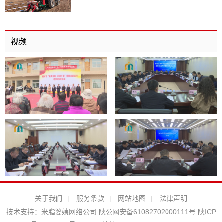
视频
关于我们
|
服务条款
|
网站地图
|
法律声明
技术支持：
米脂婆姨网络公司
陕公网安备61082702000111号
陕ICP