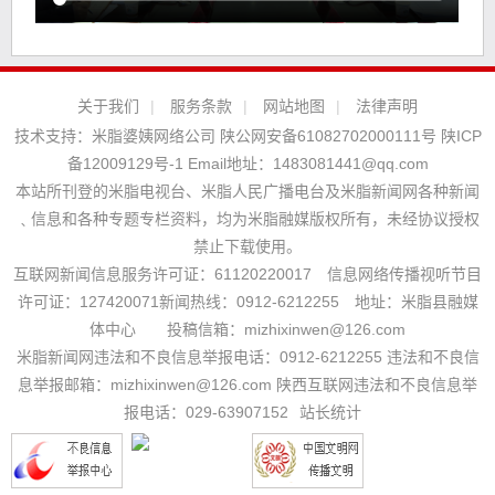
关于我们
|
服务条款
|
网站地图
|
法律声明
技术支持：
米脂婆姨网络公司
陕公网安备61082702000111号
陕ICP
备12009129号-1
Email地址：
1483081441@qq.com
本站所刊登的米脂电视台、米脂人民广播电台及米脂新闻网各种新闻
﹑信息和各种专题专栏资料，均为米脂融媒版权所有，未经协议授权
禁止下载使用。
互联网新闻信息服务许可证：61120220017 信息网络传播视听节目
许可证：127420071新闻热线：0912-6212255 地址：米脂县融媒
体中心 投稿信箱：mizhixinwen@126.com
米脂新闻网违法和不良信息举报电话：0912-6212255 违法和不良信
息举报邮箱：mizhixinwen@126.com 陕西互联网违法和不良信息举
报电话：029-63907152
站长统计