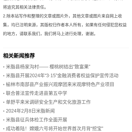
将追究其相关法律责任。
2.除本站写作和整理的文章或图片外，其他文章或图片来自网上收
集，均已注明来源，其版权归作者本人所有，如果有任何侵犯您权益
的地方，请联系我们，我们将马上进行处理，谢谢。
相关新闻推荐
•
米脂县杨家沟村—— 樱桃树结出“致富果”
•
米脂县开展2024年“3·15”金融消费者权益保护宣传活动
•
榆林市南部县产业振兴观摩团来米观摩特色产业项目
•
联合普法宣传走进县第五中学
•
单舒平来米调研安全生产和文化旅游工作
•
2024年2月8日米脂新闻
•
米脂县征兵体检工作全面开展
•
成功着陆！嫦娥六号将开始世界首次月背“挖宝”