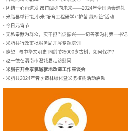
•
团结一心再进发 昂首阔步向未来——2024年全国两会巡礼
•
米脂县举行“红小米”培育工程研学+“护苗·绿标签”活动
•
今日元宵节
•
无私奉献为群众，实干担当促振兴——记善家沟村第一书记
申爱红
•
米脂县行政审批服务局开展专题培训
•
瞭望 | 与中华文明史“同龄”的5000岁古树，如何保护？
•
赵一德在渭南市澄城县走访慰问
•
米脂召开金泰氯碱就地改造工作座谈会
•
米脂县2024年春季造林绿化暨义务植树活动启动