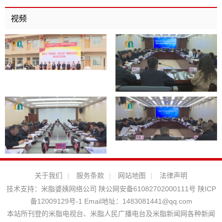
视频
关于我们
|
服务条款
|
网站地图
|
法律声明
技术支持：
米脂婆姨网络公司
陕公网安备61082702000111号
陕ICP
备12009129号-1
Email地址：
1483081441@qq.com
本站所刊登的米脂电视台、米脂人民广播电台及米脂新闻网各种新闻