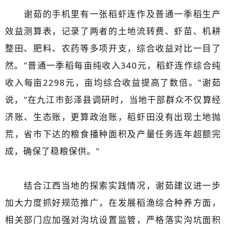
谢茹的手机里有一张稻虾连作及普通一季稻生产
效益测算表，记录了两者的土地流转费、虾苗、机耕
整田、肥料、农药等多项开支，综合收益对比一目了
然。"普通一季稻每亩纯收入340元，稻虾连作综合纯
收入每亩2298元，亩均综合收益提高了数倍。"谢茹
说，"在九江市彭泽县调研时，当地干部群众不仅算经
济账、生态账，更算政治账，稻虾田没有出现土地抛
荒，省市下达的粮食播种面积及产量任务连年超额完
成，确保了稳粮保供。"
结合江西当地的探索实践情况，谢茹建议进一步
加大力度抓好规范推广，在发展稻渔综合种养方面，
相关部门应加强对沟坑设置监管，严格落实沟坑面积