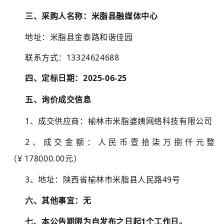
三、采购人名称：
米脂县融媒体中心
地址：米脂县金泰路和谐佳园
联系方式：
13324624688
四、定标日期：
202
5
-0
6
-
25
五、询价成交信息
1、成交供应商：
榆林市米脂婆姨网络科技有限公司
2、成交金额：
人民币
壹拾柒万捌仟元整
（
¥
178000
.00元）
3、地址：陕西省榆林市米脂县人民路
49
号
六、
其他事宜：无
七、
本公告期限为自发布之日起1个工作日。