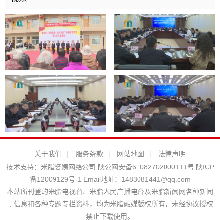
关于我们
|
服务条款
|
网站地图
|
法律声明
技术支持：
米脂婆姨网络公司
陕公网安备61082702000111号
陕ICP
备12009129号-1
Email地址：
1483081441@qq.com
本站所刊登的米脂电视台、米脂人民广播电台及米脂新闻网各种新闻
﹑信息和各种专题专栏资料，均为米脂融媒版权所有，未经协议授权
禁止下载使用。