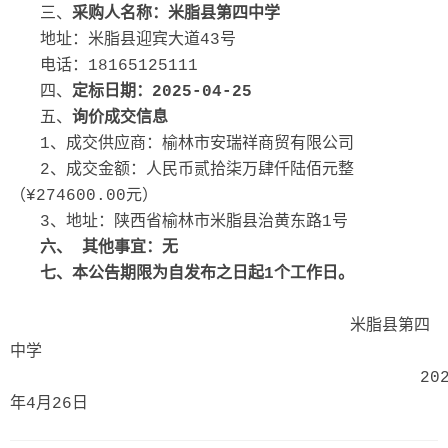
三、
采购人名称：
米脂县第
四
中学
地址：米脂县迎宾大道43号
电话：18165125111
四、
定标日期：202
5-04
-
25
五、
询价成交信息
1、成交供应商：榆林市安瑞祥商贸有限公司
2、成交金额：人民币贰拾柒万肆仟陆佰元整
（¥274600.00元）
3、地址：陕西省榆林市米脂县治黄东路1号
六
、 其他事宜：
无
七
、本公告期限为自发布之日起1个工作日。
米脂县第四
中学
202
年4月26日