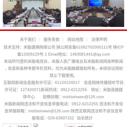
关于我们
|
服务条款
|
网站地图
|
法律声明
技术支持：
米脂婆姨网络公司
陕公网安备61082702000111号
陕ICP
备12009129号-1
Email地址：
1483081441@qq.com
本站所刊登的米脂电视台、米脂人民广播电台及米脂新闻网各种新闻
﹑信息和各种专题专栏资料，均为米脂融媒版权所有，未经协议授权
禁止下载使用。
互联网新闻信息服务许可证：61120220017 信息网络传播视听节目
许可证：127420071新闻热线：0912-6212255 地址：米脂县融媒
体中心 投稿信箱：mizhixinwen@126.com
米脂新闻网违法和不良信息举报电话：0912-6212255 违法和不良信
息举报邮箱：mizhixinwen@126.com 陕西互联网违法和不良信息举
报电话：029-63907152
站长统计