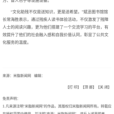
方、盲人色子等设施设备。
“文化助残不仅是送知识，更是送希望。”斌丞图书馆馆
长常海胜表示，通过残疾人读书体验活动，不仅激发了残障
人士的阅读兴趣，更为他们搭建了一个交流学习的平台，有
效提升了他们的社会融入感和自我价值认同，彰显了公共文
化服务的温度。
来源：米脂新闻网 编辑：
【
打 印
】【
顶 部
】【
关 闭
】
免责声明：
1.凡来源注明“米脂新闻网”的作品，其版权归米脂新闻网所有。转载应
在授权范围内使用，并注明“来源：米脂新闻网”。违反上述声明者，