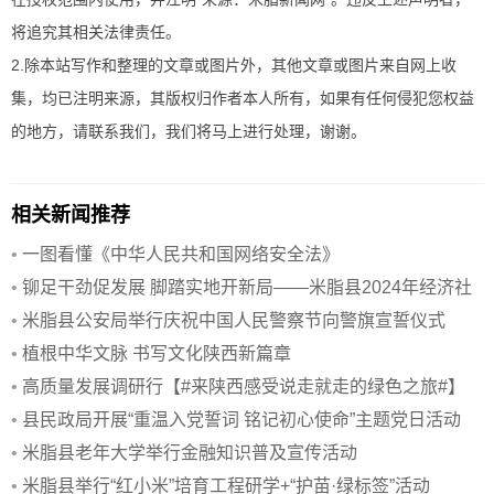
将追究其相关法律责任。
2.除本站写作和整理的文章或图片外，其他文章或图片来自网上收
集，均已注明来源，其版权归作者本人所有，如果有任何侵犯您权益
的地方，请联系我们，我们将马上进行处理，谢谢。
相关新闻推荐
•
一图看懂《中华人民共和国网络安全法》
•
铆足干劲促发展 脚踏实地开新局——米脂县2024年经济社
会发展展
•
米脂县公安局举行庆祝中国人民警察节向警旗宣誓仪式
•
植根中华文脉 书写文化陕西新篇章
•
高质量发展调研行【#来陕西感受说走就走的绿色之旅#】
•
县民政局开展“重温入党誓词 铭记初心使命”主题党日活动
•
米脂县老年大学举行金融知识普及宣传活动
•
米脂县举行“红小米”培育工程研学+“护苗·绿标签”活动