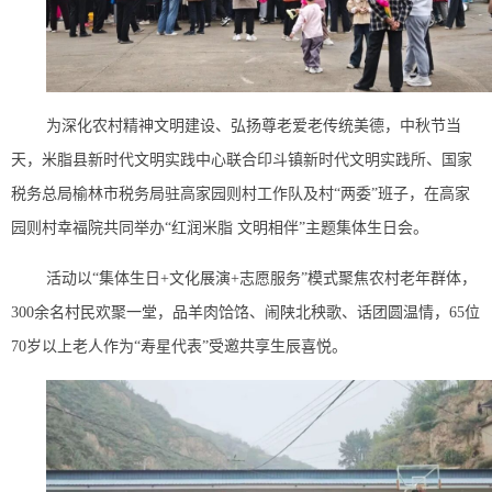
为深化农村精神文明建设、弘扬尊老爱老传统美德，中秋节当
天，米脂县新时代文明实践中心联合印斗镇新时代文明实践所、国家
税务总局榆林市税务局驻高家园则村工作队及村“两委”班子，在高家
园则村幸福院共同举办“红润米脂 文明相伴”主题集体生日会。
活动以“集体生日+文化展演+志愿服务”模式聚焦农村老年群体，
300余名村民欢聚一堂，品羊肉饸饹、闹陕北秧歌、话团圆温情，65位
70岁以上老人作为“寿星代表”受邀共享生辰喜悦。