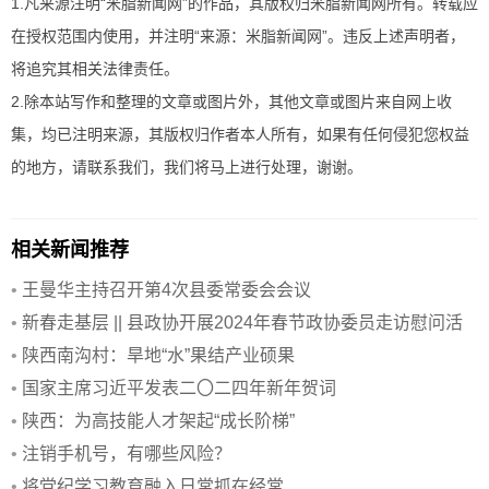
1.凡来源注明“米脂新闻网”的作品，其版权归米脂新闻网所有。转载应
在授权范围内使用，并注明“来源：米脂新闻网”。违反上述声明者，
将追究其相关法律责任。
2.除本站写作和整理的文章或图片外，其他文章或图片来自网上收
集，均已注明来源，其版权归作者本人所有，如果有任何侵犯您权益
的地方，请联系我们，我们将马上进行处理，谢谢。
相关新闻推荐
•
王曼华主持召开第4次县委常委会会议
•
新春走基层 || 县政协开展2024年春节政协委员走访慰问活
动
•
陕西南沟村：旱地“水”果结产业硕果
•
国家主席习近平发表二〇二四年新年贺词
•
陕西：为高技能人才架起“成长阶梯”
•
注销手机号，有哪些风险？
•
将党纪学习教育融入日常抓在经常