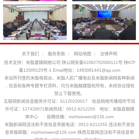
关于我们
|
服务条款
|
网站地图
|
法律声明
技术支持：
米脂婆姨网络公司
陕公网安备61082702000111号
陕ICP
备12009129号-1
Email地址：
1483081441@qq.com
本站所刊登的米脂电视台、米脂人民广播电台及米脂新闻网各种新闻
﹑信息和各种专题专栏资料，均为米脂融媒版权所有，未经协议授权
禁止下载使用。
互联网新闻信息服务许可证：61120220017 信息网络传播视听节目
许可证：127420071新闻热线：0912-6212255 地址：米脂县融媒
体中心 投稿信箱：mizhixinwen@126.com
米脂新闻网违法和不良信息举报电话：0912-6212255 违法和不良信
息举报邮箱：mizhixinwen@126.com 陕西互联网违法和不良信息举