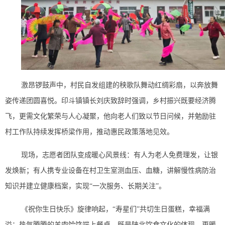
激昂锣鼓声中，村民自发组建的秧歌队舞动红绸彩扇，以奔放舞
姿传递团圆喜悦。印斗镇镇长刘庆致辞时强调，乡村振兴既要经济腾
飞，更需文化繁荣与人心凝聚，他向老人们致以节日问候，并勉励驻
村工作队持续发挥桥梁作用，推动惠民政策落地见效。
现场，志愿者团队变成暖心风景线：有人为老人免费理发，让银
发焕新；有人携专业设备在村卫生室测血压、血糖，讲解慢性病防治
知识并建立健康档案，实现“一次服务、长期关注”。
《祝你生日快乐》旋律响起，“寿星们”共切生日蛋糕，幸福满
溢；热气腾腾的羊肉饸饹端上餐桌，既是陕北饮食文化的体现，更暖