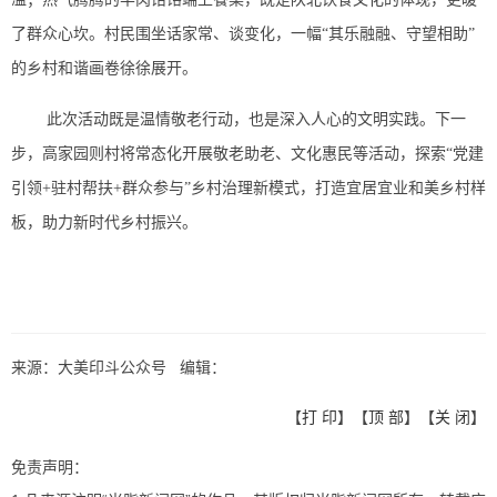
了群众心坎。村民围坐话家常、谈变化，一幅“其乐融融、守望相助”
的乡村和谐画卷徐徐展开。
此次活动既是温情敬老行动，也是深入人心的文明实践。下一
步，高家园则村将常态化开展敬老助老、文化惠民等活动，探索“党建
引领+驻村帮扶+群众参与”乡村治理新模式，打造宜居宜业和美乡村样
板，助力新时代乡村振兴。
来源：大美印斗公众号 编辑：
【
打 印
】【
顶 部
】【
关 闭
】
免责声明：