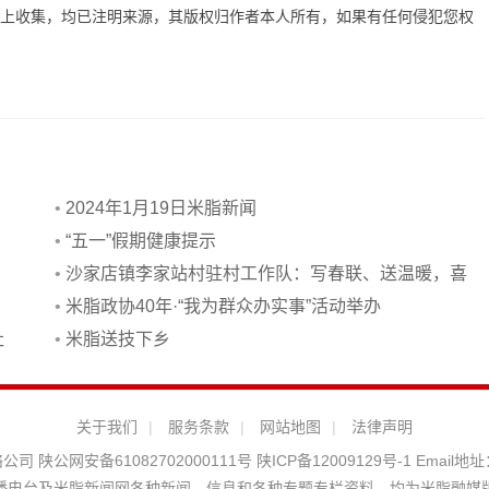
网上收集，均已注明来源，其版权归作者本人所有，如果有任何侵犯您权
•
2024年1月19日米脂新闻
•
“五一”假期健康提示
•
沙家店镇李家站村驻村工作队：写春联、送温暖，喜
迎新春
•
米脂政协40年·“我为群众办实事”活动举办
社
•
米脂送技下乡
关于我们
|
服务条款
|
网站地图
|
法律声明
络公司
陕公网安备61082702000111号
陕ICP备12009129号-1
Email地址
播电台及米脂新闻网各种新闻﹑信息和各种专题专栏资料，均为米脂融媒