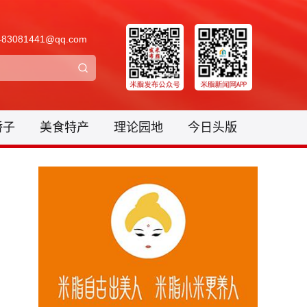
3081441@qq.com
骄子
美食特产
理论园地
今日头版