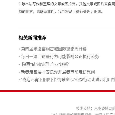
2.除本站写作和整理的文章或图片外，其他文章或图片来自
益的地方，请联系我们，我们将马上进行处理，谢谢。
相关新闻推荐
•
第四届米脂窑洞古城国际摄影周开幕
•
每日一课 || 这些行为可能影响公正执行公务
•
陕西“链”动集群 产业“焕新”
•
新春走基层 || 姜良泽开展春节前走访慰问
•
“喜迎元宵 团团相伴 情暖童心”公益行动走进北门川
区
技术支持：
米脂婆姨网
本站所刊登的米脂电视台、米脂人民广