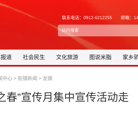
联系电话：0912-6212255
邮箱：148
体报道
社会民生
文化旅游
图说米脂
家乡
闻中心
>
街镇新闻
>
龙镇
之春”宣传月集中宣传活动走