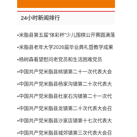
24小时新闻排行
•
米脂县第五届“体彩杯”少儿围棋公开赛圆满落
幕
•
米脂县老年大学2026届毕业典礼暨教学成果
展演圆满举行
•
杨树森看望慰问老党员和生活困难党员
•
中国共产党米脂县桃镇第二十一次代表大会
召开
•
中国共产党米脂县杨家沟镇第二十次代表大
会召开
•
中国共产党米脂县杜家石沟镇第二十一次代
表大会召开
•
中国共产党米脂县龙镇第二十次代表大会召
开
•
中国共产党米脂县沙家店镇第十七次代表大
会召开
•
中国共产党米脂县城郊镇第三次代表大会召