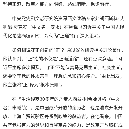
坚持正道，改革才能方向明确、路线清晰、稳步前行。
中央党史和文献研究院资深西文改稿专家弗朗西斯科·艾
利翁·皮克罗（中文名：安永）在翻译《习近平关于中国式现
代化论述摘编》时，对何为"正道"有了深入思考。
如何翻译守正创新的"正"？通过深入研读相关理论著作，
他认识到，"正"指的不仅是"正确道路"，还有更深意涵。"习
近平主席多次提及，‘守正’不能偏离马克思主义、社会主义，
还要坚守党的性质宗旨、理想信念和初心使命。"由此出发，
他主张将"正"译为"根本原则"。
在华生活经商30多年的丹麦人西蒙·利希滕贝格（中文
名：李曦萌），是中国改革开放的亲历者，也是浦东开发开
放、上海自贸试验区等系列政策的获益者。在他看来，中国
共产党强有力的领导和自我革命的魄力，是改革开放取得成