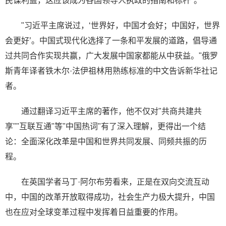
民谋利益，这应该成为各国领导人执政的指南和标杆"。
"习近平主席说过，‘世界好，中国才会好；中国好，世界
会更好’。中国式现代化选择了一条和平发展的道路，倡导通
过共同合作实现共赢，广大发展中国家都能从中获益。"俄罗
斯青年译者铁木尔·法伊祖林用熟练标准的中文告诉新华社记
者。
通过翻译习近平主席的著作，他不仅对"共商共建共
享""互联互通"等"中国热词"有了深入理解，更得出一个结
论：全面深化改革是中国和世界共同发展、同频共振的历
程。
在英国学者马丁·阿尔布劳看来，正是在双向交流互动
中，中国的改革开放取得成功，社会生产力极大提升，中国
也在应对全球变革过程中发挥着日益重要的作用。