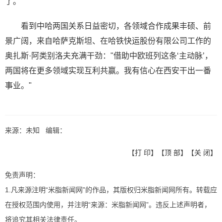
了。"
看到中哈两国关系日益密切，各领域合作成果丰硕、前
景广阔，来自哈萨克斯坦、在哈铁快运股份有限公司工作的
奥扎斯·阿类别洛夫充满干劲："借助中欧班列这条‘主动脉’，
两国将在更多领域实现互利共赢。我有信心在西安干出一番
事业。"
来源：未知 编辑：
【
打 印
】【
顶 部
】【
关 闭
】
免责声明：
1.凡来源注明“米脂新闻网”的作品，其版权归米脂新闻网所有。转载应
在授权范围内使用，并注明“来源：米脂新闻网”。违反上述声明者，
将追究其相关法律责任。