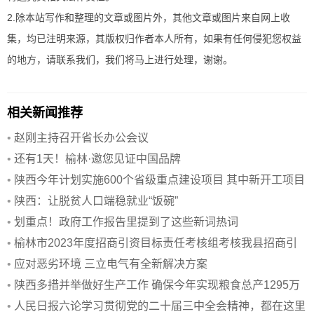
2.除本站写作和整理的文章或图片外，其他文章或图片来自网上收
集，均已注明来源，其版权归作者本人所有，如果有任何侵犯您权益
的地方，请联系我们，我们将马上进行处理，谢谢。
相关新闻推荐
•
赵刚主持召开省长办公会议
•
还有1天！榆林·邀您见证中国品牌
•
陕西今年计划实施600个省级重点建设项目 其中新开工项目
158个
•
陕西：让脱贫人口端稳就业“饭碗”
•
划重点！政府工作报告里提到了这些新词热词
•
榆林市2023年度招商引资目标责任考核组考核我县招商引
资工作
•
应对恶劣环境 三立电气有全新解决方案
•
陕西多措并举做好生产工作 确保今年实现粮食总产1295万
吨
•
人民日报六论学习贯彻党的二十届三中全会精神，都在这里