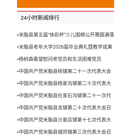
24小时新闻排行
•
米脂县第五届“体彩杯”少儿围棋公开赛圆满落
幕
•
米脂县老年大学2026届毕业典礼暨教学成果
展演圆满举行
•
杨树森看望慰问老党员和生活困难党员
•
中国共产党米脂县桃镇第二十一次代表大会
召开
•
中国共产党米脂县杨家沟镇第二十次代表大
会召开
•
中国共产党米脂县杜家石沟镇第二十一次代
表大会召开
•
中国共产党米脂县龙镇第二十次代表大会召
开
•
中国共产党米脂县沙家店镇第十七次代表大
会召开
•
中国共产党米脂县城郊镇第三次代表大会召