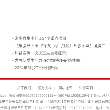
•
米脂县集中开工24个重点项目
•
《米脂县乡镇（街道）村（社区）风貌图典》编撰工
作会议召开
•
科普宣传 || 火灾逃生自救提示！
•
发展新质生产力 多地加快部署“路线图”
•
2024年6月27日米脂新闻
关于我们
|
服务条款
|
网站地图
|
法律声明
络公司
陕公网安备61082702000111号
陕ICP备12009129号-1
Email地址
播电台及米脂新闻网各种新闻﹑信息和各种专题专栏资料，均为米脂融媒
播视听节目许可证：127420071新闻热线：0912-6212255 地址：米脂