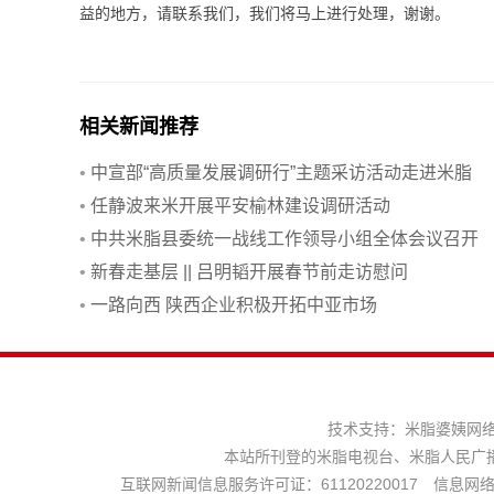
益的地方，请联系我们，我们将马上进行处理，谢谢。
相关新闻推荐
•
中宣部“高质量发展调研行”主题采访活动走进米脂
•
任静波来米开展平安榆林建设调研活动
•
中共米脂县委统一战线工作领导小组全体会议召开
•
新春走基层 || 吕明韬开展春节前走访慰问
•
一路向西 陕西企业积极开拓中亚市场
技术支持：
米脂婆姨网
本站所刊登的米脂电视台、米脂人民广
互联网新闻信息服务许可证：61120220017 信息网络传