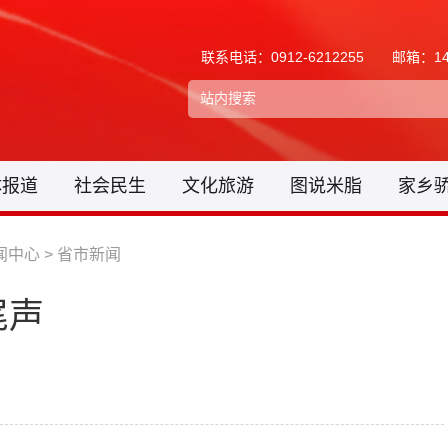
联系电话：0912-6212255
邮箱：148
体报道
社会民生
文化旅游
图说米脂
家乡
闻中心
>
省市新闻
尾声