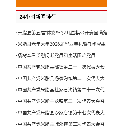
24小时新闻排行
•
米脂县第五届“体彩杯”少儿围棋公开赛圆满落
幕
•
米脂县老年大学2026届毕业典礼暨教学成果
展演圆满举行
•
杨树森看望慰问老党员和生活困难党员
•
中国共产党米脂县桃镇第二十一次代表大会
召开
•
中国共产党米脂县杨家沟镇第二十次代表大
会召开
•
中国共产党米脂县杜家石沟镇第二十一次代
表大会召开
•
中国共产党米脂县龙镇第二十次代表大会召
开
•
中国共产党米脂县沙家店镇第十七次代表大
会召开
•
中国共产党米脂县城郊镇第三次代表大会召