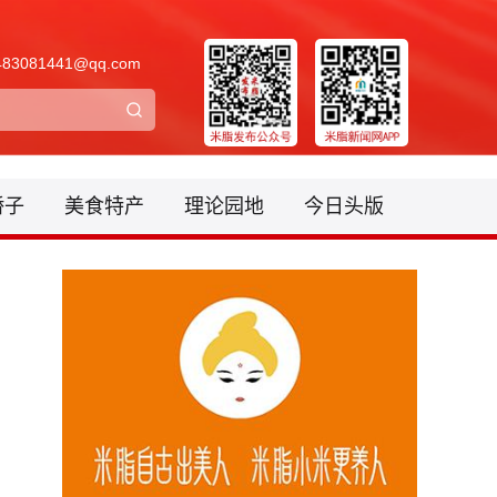
3081441@qq.com
骄子
美食特产
理论园地
今日头版