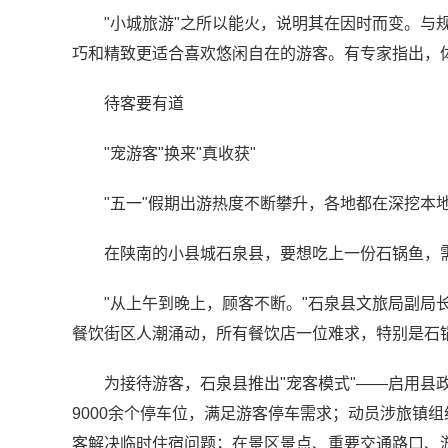
"小城旅游"之所以能火，说明其在因时而变。与
巧和精致更适合喜欢悠闲自在的游客。有专家指出，
待客要有道
"宠游客"换来"真收获"
"五一"假期出游热度不断攀升，各地都在深挖本
在陕南的小县城石泉县，要想吃上一份石锅鱼，
"从上午到晚上，顾客不断。"石泉县文旅局副局
餐饮街区人潮涌动，所有餐饮店一位难求，特别是石
为接待游客，石泉县推出"宠客模式"——启用县
9000余个停车位，满足游客停车需求；动员涉旅镇组
客解决临时住宿问题；在景区景点、重要交通路口、