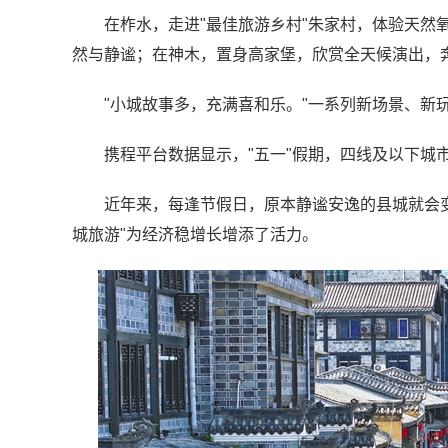
在柞水，走进"最佳旅游乡村"朱家村，体验天然
然与静谧；在神木，置身高家堡，欣赏全天候演出，奔
"小城故事多，充满喜和乐。"一系列新场景、新
携程平台数据显示，"五一"假期，四线及以下城
近年来，每逢节假日，原本静谧安逸的县城就会
城旅游"为经济稳增长增添了活力。