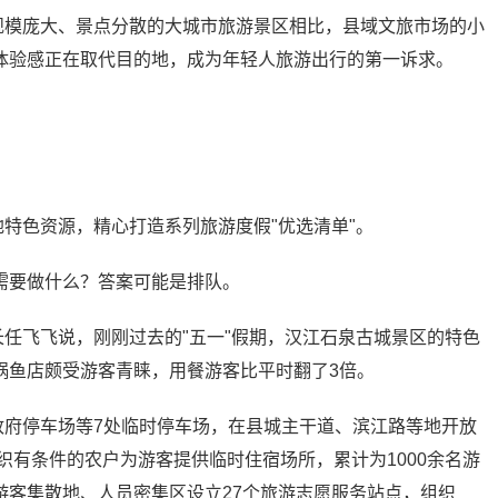
规模庞大、景点分散的大城市旅游景区相比，县域文旅市场的小
体验感正在取代目的地，成为年轻人旅游出行的第一诉求。
地特色资源，精心打造系列旅游度假"优选清单"。
需要做什么？答案可能是排队。
长任飞飞说，刚刚过去的"五一"假期，汉江石泉古城景区的特色
锅鱼店颇受游客青睐，用餐游客比平时翻了3倍。
政府停车场等7处临时停车场，在县城主干道、滨江路等地开放
织有条件的农户为游客提供临时住宿场所，累计为1000余名游
游客集散地、人员密集区设立27个旅游志愿服务站点，组织