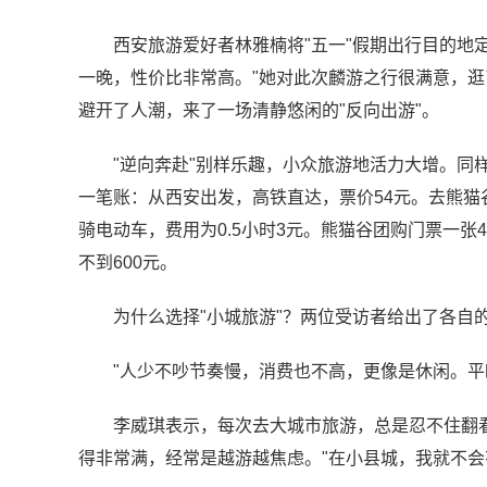
西安旅游爱好者林雅楠将"五一"假期出行目的地定
一晚，性价比非常高。"她对此次麟游之行很满意，
避开了人潮，来了一场清静悠闲的"反向出游"。
"逆向奔赴"别样乐趣，小众旅游地活力大增。同
一笔账：从西安出发，高铁直达，票价54元。去熊猫
骑电动车，费用为0.5小时3元。熊猫谷团购门票一张4
不到600元。
为什么选择"小城旅游"？两位受访者给出了各自
"人少不吵节奏慢，消费也不高，更像是休闲。平
李威琪表示，每次去大城市旅游，总是忍不住翻
得非常满，经常是越游越焦虑。"在小县城，我就不会