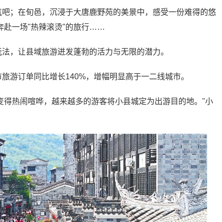
氧吧；在旬邑，沉浸于大唐鹿野苑的美景中，感受一份难得的悠
赴一场"热辣滚烫"的旅行……
玩法，让县域旅游迸发蓬勃的活力与无限的潜力。
市旅游订单同比增长140%，增幅明显高于一二线城市。
变得热闹喧哗，越来越多的游客将小县城定为出游目的地。"小