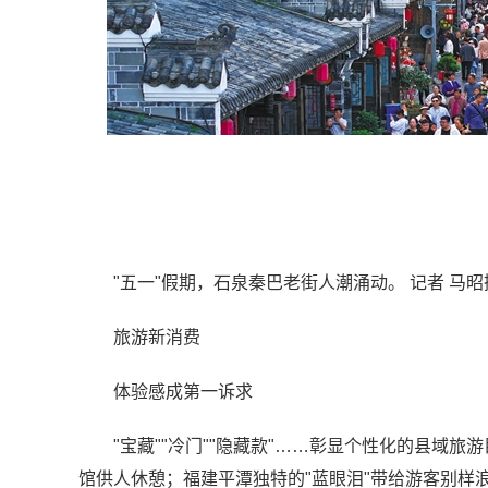
"五一"假期，石泉秦巴老街人潮涌动。 记者 马昭
旅游新消费
体验感成第一诉求
"宝藏""冷门""隐藏款"……彰显个性化的县域
馆供人休憩；福建平潭独特的"蓝眼泪"带给游客别样