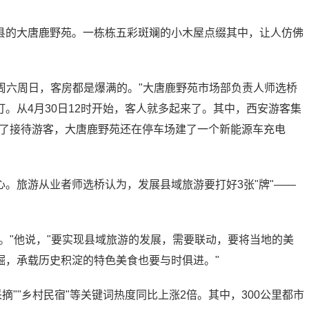
县的大唐鹿野苑。一栋栋五彩斑斓的小木屋点缀其中，让人仿佛
到周六周日，客房都是爆满的。"大唐鹿野苑市场部负责人师选桥
。从4月30日12时开始，客人就多起来了。其中，西安游客集
。为了接待游客，大唐鹿野苑还在停车场建了一个新能源车充电
。旅游从业者师选桥认为，发展县域旅游要打好3张"牌"——
。"他说，"要实现县域旅游的发展，需要联动，要将当地的美
掘，承载历史积淀的特色美食也要与时俱进。"
摘""乡村民宿"等关键词热度同比上涨2倍。其中，300公里都市