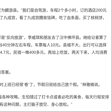
为麟游县。"我们是自驾游，车程2个多小时，订的酒店200元
逛了九成宫，看了九成宫醴泉铭碑，吃了血条面，买了核桃饼，
样是"反向旅游"，李威琪和朋友去了汉中佛坪县。她给记者算了
谷40分钟左右车程，车票每人10元。县城不大，出行可以选择
4.7元，民宿一晚400多元，再加上吃饭，两天下来，人均消费
的答案。
时上班已经很‘卷’了，节假日就给自己放个假。"林雅楠说。
看各种攻略，生怕错过了打卡点或者必吃的美食，每天行程安排
有这种问题，主打脑子放空、身心放松。"