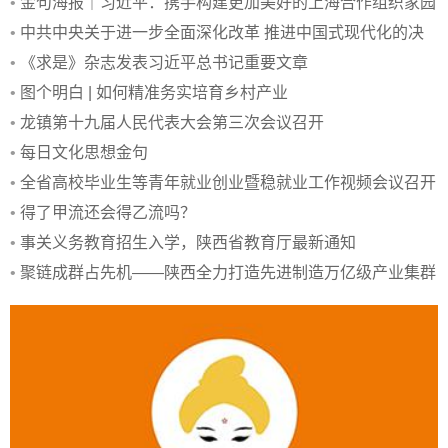
•
金句海报｜习近平：携手构建更加美好的上海合作组织家园
•
中共中央关于进一步全面深化改革 推进中国式现代化的决
定
•
《求是》杂志发表习近平总书记重要文章
•
图个明白 | 如何精准务实培育乡村产业
•
龙镇第十九届人民代表大会第三次会议召开
•
每日文化思想金句
•
全省高校毕业生等青年就业创业暨稳就业工作视频会议召开
•
得了甲流还会得乙流吗？
•
事关义务教育招生入学，陕西省教育厅最新通知
•
聚链成群占先机——陕西全力打造先进制造万亿级产业集群