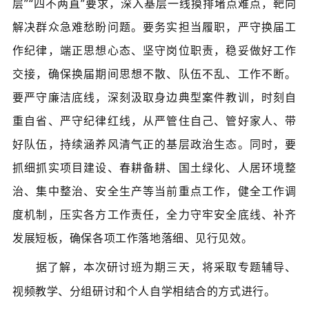
层”“四不两直”要求，深入基层一线摸排堵点难点，靶向
解决群众急难愁盼问题。要务实担当履职，严守换届工
作纪律，端正思想心态、坚守岗位职责，稳妥做好工作
交接，确保换届期间思想不散、队伍不乱、工作不断。
要严守廉洁底线，深刻汲取身边典型案件教训，时刻自
重自省、严守纪律红线，从严管住自己、管好家人、带
好队伍，持续涵养风清气正的基层政治生态。同时，要
抓细抓实项目建设、春耕备耕、国土绿化、人居环境整
治、集中整治、安全生产等当前重点工作，健全工作调
度机制，压实各方工作责任，全力守牢安全底线、补齐
发展短板，确保各项工作落地落细、见行见效。
据了解，本次研讨班为期三天，将采取专题辅导、
视频教学、分组研讨和个人自学相结合的方式进行。