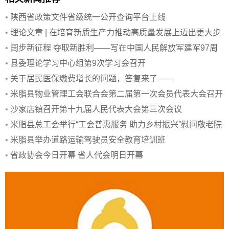
•
陕西省政策文件省级统一公开查询平台上线
•
理论文章 | 在培育新质生产力推动高质量发展上迈出更大步
伐
•
阔步新征程 夺取新胜利——写在中国人民解放军建军97周
年之际
•
县委理论学习中心组第9次学习会召开
•
关于居民医保缴费增长的问题，答复来了——
•
米脂县物业管理工会联合会第二届第一次会员代表大会召开
•
沙家店镇召开第十九届人民代表大会第三次会议
•
米脂县总工会举行“工会普惠服务 助力乡村振兴”慰问敬老院
活动
•
米脂县举办道路运输驾驶员安全教育培训班
•
省政协会今日开幕 省人代会明日开幕