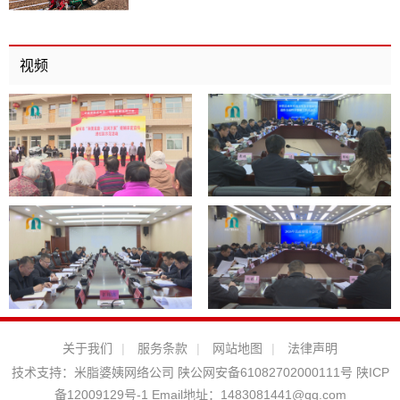
视频
关于我们
|
服务条款
|
网站地图
|
法律声明
技术支持：
米脂婆姨网络公司
陕公网安备61082702000111号
陕ICP
备12009129号-1
Email地址：
1483081441@qq.com