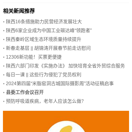
相关新闻推荐
•
陕西16条措施助力民营经济发展壮大
•
陕西6家企业成为中国工业碳达峰“领跑者”
•
陕西秦岭区域生态环境质量持续提升
•
新春走基层 || 胡锦涛开展春节前走访慰问
•
12306新功能！买票更便捷
•
陕西六部门印发《实施办法》 加快培育全省外贸综合服务
企业
•
每日一课 || 这些行为侵犯了党员权利
•
2024第四届“米脂窑洞古城国际摄影周”活动征稿启事
•
县委工作会议召开
•
预防呼吸道疾病，老年人应该怎么做？