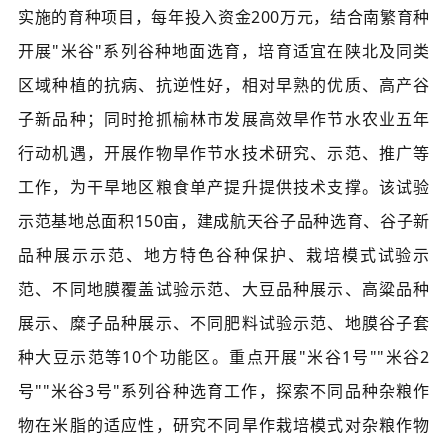
实施的育种项目，每年投入资金200万元，结合南繁育种
开展"米谷"系列谷种地面选育，培育适宜在陕北及同类
区域种植的抗病、抗逆性好，相对早熟的优质、高产谷
子新品种；同时抢抓榆林市发展高效旱作节水农业五年
行动机遇，开展作物旱作节水技术研究、示范、推广等
工作，为干旱地区粮食单产提升提供技术支撑。该试验
示范基地总面积150亩，建成航天谷子品种选育、谷子新
品种展示示范、地方特色谷种保护、栽培模式试验示
范、不同地膜覆盖试验示范、大豆品种展示、高粱品种
展示、糜子品种展示、不同肥料试验示范、地膜谷子套
种大豆示范等10个功能区。重点开展"米谷1号""米谷2
号""米谷3号"系列谷种选育工作，探索不同品种杂粮作
物在米脂的适应性，研究不同旱作栽培模式对杂粮作物