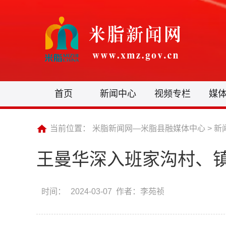
首页
新闻中心
视频专栏
媒
当前位置：
米脂新闻网—米脂县融媒体中心
>
新
王曼华深入班家沟村、
时间：
2024-03-07 作者：李苑祯