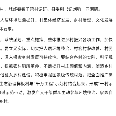
沟村、城郊镇镇子湾村调研。县委副书记刘钧一同调研。
看人居环境质量提升、村集体经济发展、乡村治理、文化发展
体要求。
验，系统谋划、重点施策、整体推进乡村振兴各项工作，加快
足。要立足实际，切实把人居环境整治、村容村貌改善、村民
合，深入探索乡村发展可持续性。要结合各村的实际，科学规
板，狠抓农村厕所革命，不断提升村庄颜值和内涵，塑造乡村
易俗融入乡村建设，积极申报国家级传统村落，把全面推广高
生态治理样板村与"千万工程"示范村结合起来，形成"一村示
通过示范带动，激发广大干部群众主动参与环境整治、家园自
乡村。