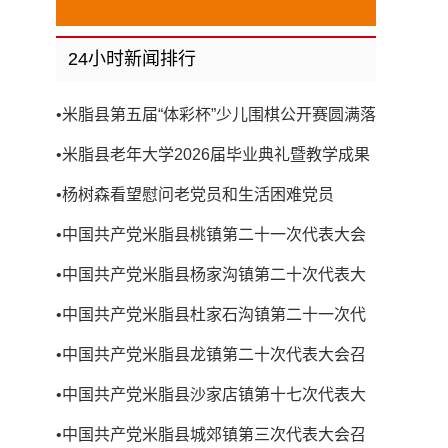
24小时新闻排行
•
米脂县第五届“体彩杯”少儿围棋公开赛圆满落
幕
•
米脂县老年大学2026届毕业典礼暨教学成果
展演圆满举行
•
杨树森看望慰问老党员和生活困难党员
•
中国共产党米脂县桃镇第二十一次代表大会
召开
•
中国共产党米脂县杨家沟镇第二十次代表大
会召开
•
中国共产党米脂县杜家石沟镇第二十一次代
表大会召开
•
中国共产党米脂县龙镇第二十次代表大会召
开
•
中国共产党米脂县沙家店镇第十七次代表大
会召开
•
中国共产党米脂县城郊镇第三次代表大会召