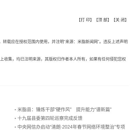
【
打 印
】【
顶 部
】【
关 闭
】
有。转载应在授权范围内使用，并注明“来源：米脂新闻网”。违反上述声明
网上收集，均已注明来源，其版权归作者本人所有，如果有任何侵犯您权
•
米脂县：锤炼干部“硬作风” 提升能力“谱新篇”
•
十九届县委第四轮巡察完成反馈
•
中央网信办启动“清朗·2024年春节网络环境整治”专项