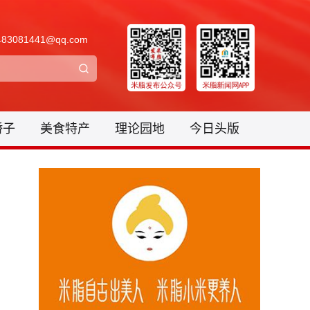
3081441@qq.com
骄子
美食特产
理论园地
今日头版