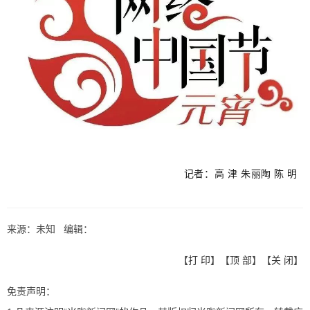
记者：高 津 朱丽陶 陈 明
来源：未知 编辑：
【
打 印
】【
顶 部
】【
关 闭
】
免责声明：