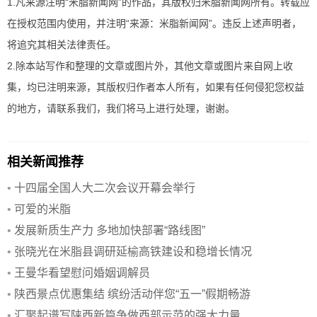
1.凡来源注明“米脂新闻网”的作品，其版权归米脂新闻网所有。转载应
在授权范围内使用，并注明“来源：米脂新闻网”。违反上述声明者，
将追究其相关法律责任。
2.除本站写作和整理的文章或图片外，其他文章或图片来自网上收
集，均已注明来源，其版权归作者本人所有，如果有任何侵犯您权益
的地方，请联系我们，我们将马上进行处理，谢谢。
相关新闻推荐
•
十四届全国人大二次会议开幕会举行
•
可爱的米脂
•
发展新质生产力 多地加快部署“路线图”
•
张晓光在米脂县调研延榆高铁建设和稳增长情况
•
王曼华看望慰问婚姻调解员
•
陕西景点优惠集结 缤纷活动伴您“五一”假期畅游
•
汇聚起谱写陕西新篇争做西部示范的强大力量