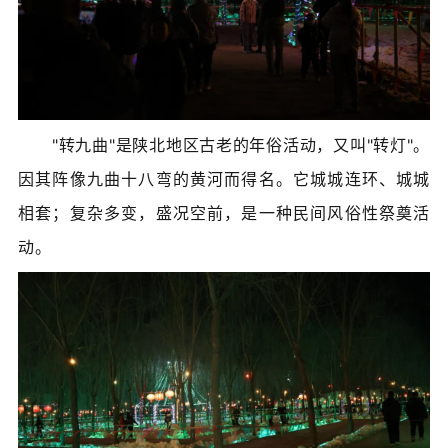
"转九曲"是陕北地区古老的年俗活动，又叫"转灯"。
因其阵像九曲十八弯的黄河而得名。它城城连环、城城
相套；复杂多变，盛况空前，是一种民间风俗性祭奠活
动。