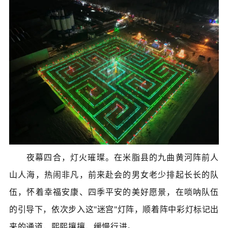
夜幕四合，灯火璀璨。在米脂县的九曲黄河阵前人
山人海，热闹非凡，前来赴会的男女老少排起长长的队
伍，怀着幸福安康、四季平安的美好愿景，在唢呐队伍
的引导下，依次步入这"迷宫"灯阵，顺着阵中彩灯标记出
来的通道，熙熙攘攘，缓慢行进。