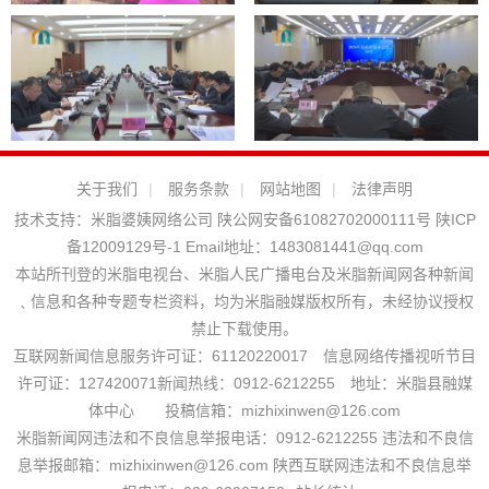
关于我们
|
服务条款
|
网站地图
|
法律声明
技术支持：
米脂婆姨网络公司
陕公网安备61082702000111号
陕ICP
备12009129号-1
Email地址：
1483081441@qq.com
本站所刊登的米脂电视台、米脂人民广播电台及米脂新闻网各种新闻
﹑信息和各种专题专栏资料，均为米脂融媒版权所有，未经协议授权
禁止下载使用。
互联网新闻信息服务许可证：61120220017 信息网络传播视听节目
许可证：127420071新闻热线：0912-6212255 地址：米脂县融媒
体中心 投稿信箱：mizhixinwen@126.com
米脂新闻网违法和不良信息举报电话：0912-6212255 违法和不良信
息举报邮箱：mizhixinwen@126.com 陕西互联网违法和不良信息举