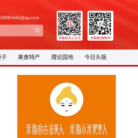
3081441@qq.com
骄子
美食特产
理论园地
今日头版