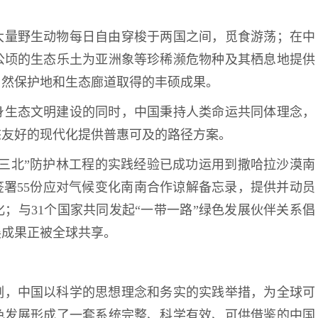
大量野生动物每日自由穿梭于两国之间，觅食游荡；在中
公顷的生态乐土为亚洲象等珍稀濒危物种及其栖息地提供
自然保护地和生态廊道取得的丰硕成果。
身生态文明建设的同时，中国秉持人类命运共同体理念，
态友好的现代化提供普惠可及的路径方案。
三北”防护林工程的实践经验已成功运用到撒哈拉沙漠南
签署55份应对气候变化南南合作谅解备忘录，提供并动员
化；与31个国家共同发起“一带一路”绿色发展伙伴关系倡
展成果正被全球共享。
刻，中国以科学的思想理念和务实的实践举措，为全球可
色发展形成了一套系统完整、科学有效、可供借鉴的中国