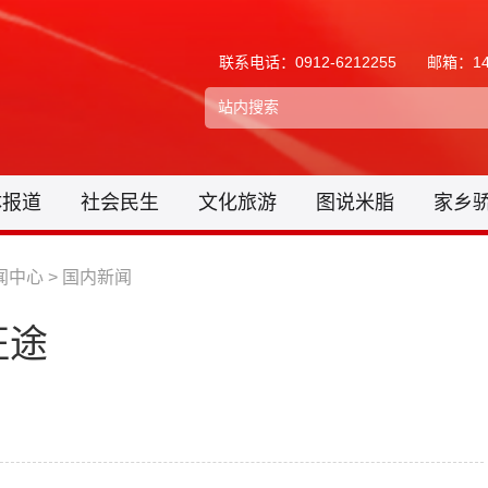
联系电话：0912-6212255
邮箱：148
体报道
社会民生
文化旅游
图说米脂
家乡
闻中心
>
国内新闻
征途