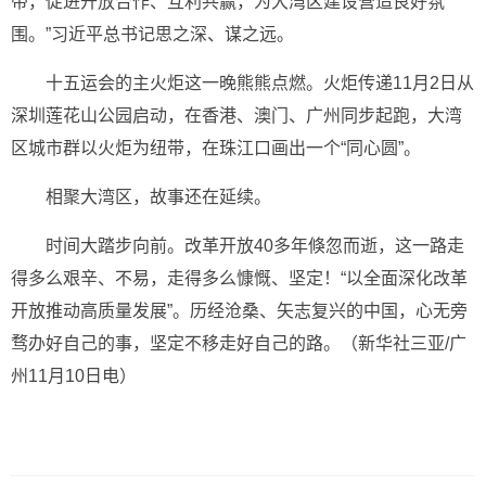
带，促进开放合作、互利共赢，为大湾区建设营造良好氛
围。”习近平总书记思之深、谋之远。
十五运会的主火炬这一晚熊熊点燃。火炬传递11月2日从
深圳莲花山公园启动，在香港、澳门、广州同步起跑，大湾
区城市群以火炬为纽带，在珠江口画出一个“同心圆”。
相聚大湾区，故事还在延续。
时间大踏步向前。改革开放40多年倏忽而逝，这一路走
得多么艰辛、不易，走得多么慷慨、坚定！“以全面深化改革
开放推动高质量发展”。历经沧桑、矢志复兴的中国，心无旁
骛办好自己的事，坚定不移走好自己的路。（新华社三亚/广
州11月10日电）