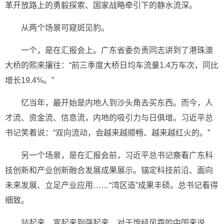
革开放路上的勇毅探索、国家战略牵引下的静水流深。
从两个场景可窥斑见豹。
一个，是在汇报会上。广东省委负责同志讲到了港珠澳
大桥的熙来攘往：“前三季度大桥日均车流量1.4万车次，同比
增长19.4%。”
忆当年，最开始是内地人到沙头角去买东西。而今，人
才流、资金流、信息流，内地的吸引力与日俱增。习近平总
书记笑着说：“双向流动，会越来越顺畅、越来越红火的。”
另一个场景，是在汇报会前，习近平总书记察看广东科
技创新和产业创新融合发展成果展示。锚定科技前沿、面向
未来发展、立足产业应用……“湾区造”成果丰硕。总书记看得
细致。
站起来、富起来到强起来，对于饱经风霜的中国来说，