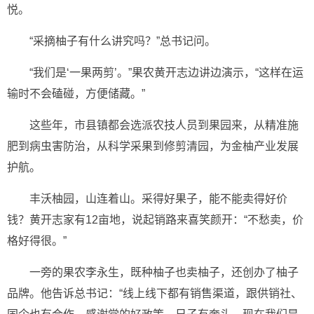
悦。
“采摘柚子有什么讲究吗？”总书记问。
“我们是‘一果两剪’。”果农黄开志边讲边演示，“这样在运
输时不会磕碰，方便储藏。”
这些年，市县镇都会选派农技人员到果园来，从精准施
肥到病虫害防治，从科学采果到修剪清园，为金柚产业发展
护航。
丰沃柚园，山连着山。采得好果子，能不能卖得好价
钱？黄开志家有12亩地，说起销路来喜笑颜开：“不愁卖，价
格好得很。”
一旁的果农李永生，既种柚子也卖柚子，还创办了柚子
品牌。他告诉总书记：“线上线下都有销售渠道，跟供销社、