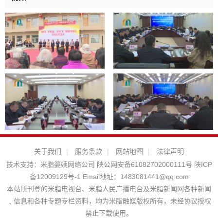
关于我们
|
服务条款
|
网站地图
|
法律声明
技术支持：
米脂婆姨网络公司
陕公网安备61082702000111号
陕ICP
备12009129号-1
Email地址：
1483081441@qq.com
本站所刊登的米脂电视台、米脂人民广播电台及米脂新闻网各种新闻
﹑信息和各种专题专栏资料，均为米脂融媒版权所有，未经协议授权
禁止下载使用。