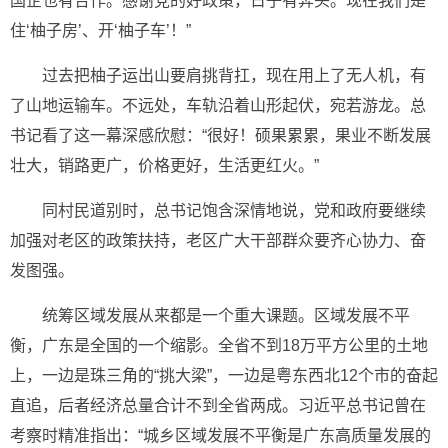
国企也有合作。感谢党的好政策，日子有奔头。现在我们是
住‘柚子房’、开‘柚子车’！”
过去把柚子运出山要肩挑背扛，现在用上了无人机，有
了山地运输车。不远处，车轨沿着山形起伏，宛若游龙。总
书记看了这一幕深感欣慰：“很好！硕果累累，果业不断发展
壮大，销路更广，价格更好，生活更红火。”
同村民道别时，总书记饱含深情地说，党和政府要继续
加强对老区的政策扶持，老区广大干部群众要齐心协力、奋
发图强。
统筹区域发展从来都是一个重大课题。区域发展不平
衡，广东是全国的一个缩影。全省不到18万平方公里的土地
上，一边是珠三角的“挑大梁”，一边是粤东西北12个市的奋起
直追，后者经济总量合计不到全省两成。习近平总书记曾在
考察时精准指出：“城乡区域发展不平衡是广东高质量发展的