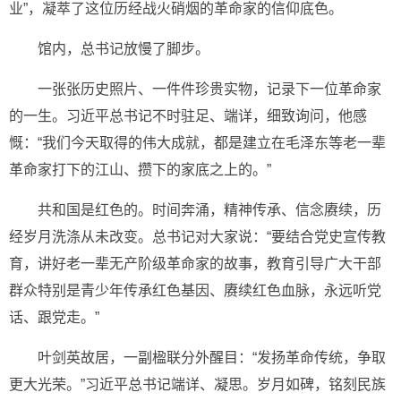
业”，凝萃了这位历经战火硝烟的革命家的信仰底色。
馆内，总书记放慢了脚步。
一张张历史照片、一件件珍贵实物，记录下一位革命家
的一生。习近平总书记不时驻足、端详，细致询问，他感
慨：“我们今天取得的伟大成就，都是建立在毛泽东等老一辈
革命家打下的江山、攒下的家底之上的。”
共和国是红色的。时间奔涌，精神传承、信念赓续，历
经岁月洗涤从未改变。总书记对大家说：“要结合党史宣传教
育，讲好老一辈无产阶级革命家的故事，教育引导广大干部
群众特别是青少年传承红色基因、赓续红色血脉，永远听党
话、跟党走。”
叶剑英故居，一副楹联分外醒目：“发扬革命传统，争取
更大光荣。”习近平总书记端详、凝思。岁月如碑，铭刻民族