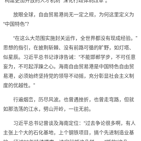
“构建更加开放的人才机制”“深化行政体制改革”。
放眼全球，自由贸易港尚无一定之规，为何这里定义为
“中国特色”？
“在这么大范围实施封关运作，全世界都没有现成经验。”
思想的指引，在披荆斩棘、没有前路可循的旷野，如灯塔、
似星辰。习近平总书记谆谆告诫：“不能邯郸学步，不可任意
妄为，不可起浮躁之心。海南自由贸易港是中国特色自由贸
易港，必须始终坚持党的领导不动摇，充分彰显社会主义制
度的优越性。”
行遍烟峦，历尽风波。也曾遇挫折，也曾走弯路，但就
如那浩荡的江水，劈山开岭，一往无前。
习近平总书记曾谈及海南定位：“过去争论很多啊，有人
主张上个大的石化基地，上个钢铁项目，搞个先进制造业基