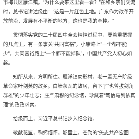
市梅县区雁洋镇。“为什么要来这里看一看？”在和乡亲们交流
时，总书记讲述缘由：“这是一片红色土地。广东作为改革开
放前沿，发展有不平衡的地方，这也是我的牵挂。”
贯彻落实党的二十届四中全会精神过程中，要着重把握
的几点里，有一条事关“共同富裕”。小康路上“一个都不能
少”，共同富裕路上“一个都不能掉队”，中国共产党人初心如
磐。
知所从来，方明所往。雁洋镇虎形村，老一辈无产阶级
革命家叶剑英的故乡。白墙灰瓦的故居，留下了“也曾拔剑角
群雄”的少年壮志；庄严肃穆的纪念馆，珍藏着“笃信马列依真
理”的孜孜求索。
拾级而上，习近平总书记步入纪念馆。
敬献花篮，鞠躬缅怀。影壁上，苍劲的“矢志共产宏图