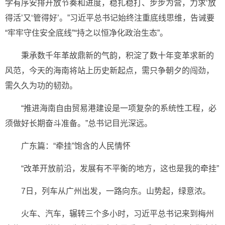
学有序安排开放节奏和进度，稳扎稳打、步步为营，力求‘放
得活’又‘管得好’。”习近平总书记始终注重底线思维，告诫要
“牢牢守住安全底线”“持之以恒净化政治生态”。
秉承数千年革故鼎新的气韵，积淀了数十年变革求新的
风范，今天的海南将站上历史新起点，需只争朝夕的闯劲，
需久久为功的韧劲。
“推进海南自由贸易港建设是一项复杂的系统性工程，必
须做好长期奋斗准备。”总书记目光深远。
广东篇：“牵挂”饱含的人民情怀
“改革开放前沿，发展有不平衡的地方，这也是我的牵挂”
7日，列车从广州出发，一路向东。山势起，绿意浓。
火车、汽车，辗转三个多小时，习近平总书记来到梅州