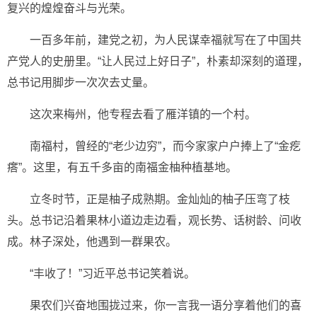
复兴的煌煌奋斗与光荣。
一百多年前，建党之初，为人民谋幸福就写在了中国共
产党人的史册里。“让人民过上好日子”，朴素却深刻的道理，
总书记用脚步一次次去丈量。
这次来梅州，他专程去看了雁洋镇的一个村。
南福村，曾经的“老少边穷”，而今家家户户捧上了“金疙
瘩”。这里，有五千多亩的南福金柚种植基地。
立冬时节，正是柚子成熟期。金灿灿的柚子压弯了枝
头。总书记沿着果林小道边走边看，观长势、话树龄、问收
成。林子深处，他遇到一群果农。
“丰收了！”习近平总书记笑着说。
果农们兴奋地围拢过来，你一言我一语分享着他们的喜