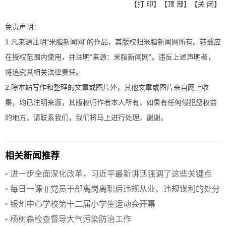
【
打 印
】【
顶 部
】【
关 闭
】
免责声明：
1.凡来源注明“米脂新闻网”的作品，其版权归米脂新闻网所有。转载应
在授权范围内使用，并注明“来源：米脂新闻网”。违反上述声明者，
将追究其相关法律责任。
2.除本站写作和整理的文章或图片外，其他文章或图片来自网上收
集，均已注明来源，其版权归作者本人所有，如果有任何侵犯您权益
的地方，请联系我们，我们将马上进行处理，谢谢。
相关新闻推荐
•
进一步全面深化改革，习近平最新讲话强调了这些关键点
•
每日一课 || 党员干部离岗离职后违规从业、违规谋利的处分
规定
•
银州中心学校第十二届小学生运动会开幕
•
杨树森检查督导大气污染防治工作