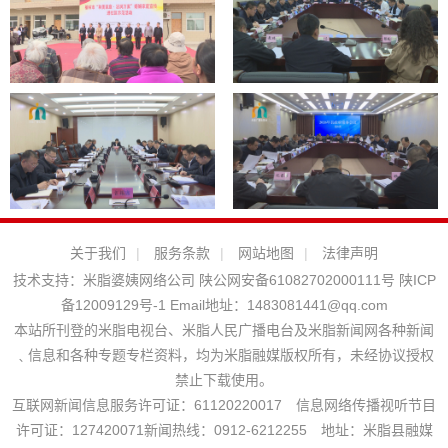
关于我们
|
服务条款
|
网站地图
|
法律声明
技术支持：
米脂婆姨网络公司
陕公网安备61082702000111号
陕ICP
备12009129号-1
Email地址：
1483081441@qq.com
本站所刊登的米脂电视台、米脂人民广播电台及米脂新闻网各种新闻
﹑信息和各种专题专栏资料，均为米脂融媒版权所有，未经协议授权
禁止下载使用。
互联网新闻信息服务许可证：61120220017 信息网络传播视听节目
许可证：127420071新闻热线：0912-6212255 地址：米脂县融媒