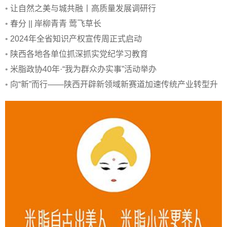
•
让自然之美与城共融丨高质量发展调研行
•
春分 || 岸柳青青 莺飞草长
•
2024年全省知识产权宣传周正式启动
•
陕西各地各单位抓深抓实党纪学习教育
•
米脂政协40年·“我为群众办实事”活动举办
•
向“新”而行——陕西开辟新领域新赛道加速传统产业转型升
级