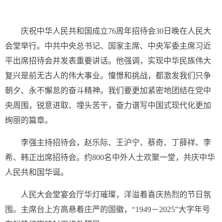
庆祝中华人民共和国成立76周年招待会30日晚在人民大
会堂举行。中共中央总书记、国家主席、中央军委主席习近
平出席招待会并发表重要讲话。他强调，实现中华民族伟大
复兴是前无古人的伟大事业。憧憬和挑战，都激发我们只争
朝夕、永不懈怠的奋斗精神。我们要更加紧密地团结在党中
央周围，锐意进取、埋头苦干，奋力谱写中国式现代化更加
绚丽的篇章。
李强主持招待会，赵乐际、王沪宁、蔡奇、丁薛祥、李
希、韩正出席招待会。约800名中外人士欢聚一堂，共庆中华
人民共和国华诞。
人民大会堂宴会厅华灯璀璨，洋溢着喜庆热烈的节日氛
围。主席台上方高悬着庄严的国徽，“1949－2025”大字年号