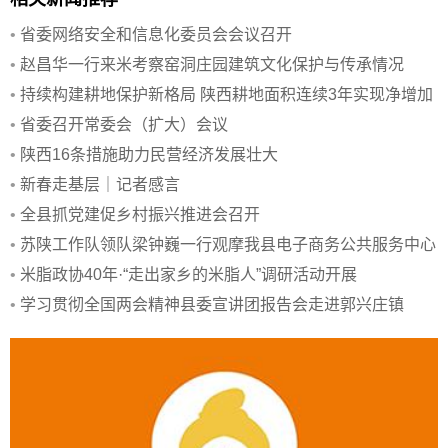
•
省委网络安全和信息化委员会会议召开
•
赵昌华一行来米考察窑洞庄园建筑文化保护与传承情况
•
持续构建耕地保护新格局 陕西耕地面积连续3年实现净增加
•
省委召开常委会（扩大）会议
•
陕西16条措施助力民营经济发展壮大
•
新春走基层｜记者感言
•
全县抓党建促乡村振兴推进会召开
•
苏陕工作队领队梁钟巍一行观摩我县电子商务公共服务中心
•
米脂政协40年·“走出家乡的米脂人”调研活动开展
•
学习贯彻全国两会精神县委宣讲团报告会走进郭兴庄镇