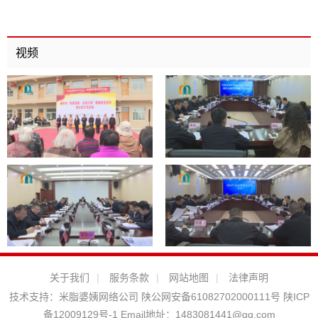
视频
关于我们
|
服务条款
|
网站地图
|
法律声明
技术支持：
米脂婆姨网络公司
陕公网安备61082702000111号
陕ICP
备12009129号-1
Email地址：
1483081441@qq.com