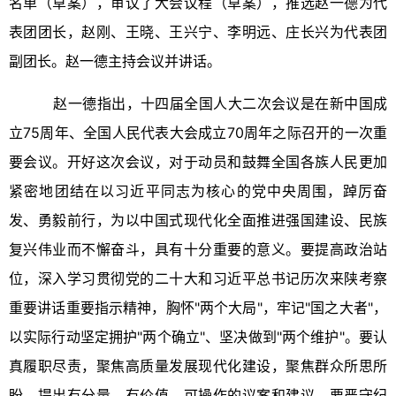
名单（草案），审议了大会议程（草案），推选赵一德为代
表团团长，赵刚、王晓、王兴宁、李明远、庄长兴为代表团
副团长。赵一德主持会议并讲话。
赵一德指出，十四届全国人大二次会议是在新中国成
立75周年、全国人民代表大会成立70周年之际召开的一次重
要会议。开好这次会议，对于动员和鼓舞全国各族人民更加
紧密地团结在以习近平同志为核心的党中央周围，踔厉奋
发、勇毅前行，为以中国式现代化全面推进强国建设、民族
复兴伟业而不懈奋斗，具有十分重要的意义。要提高政治站
位，深入学习贯彻党的二十大和习近平总书记历次来陕考察
重要讲话重要指示精神，胸怀"两个大局"，牢记"国之大者"，
以实际行动坚定拥护"两个确立"、坚决做到"两个维护"。要认
真履职尽责，聚焦高质量发展现代化建设，聚焦群众所思所
盼，提出有分量、有价值、可操作的议案和建议。要严守纪