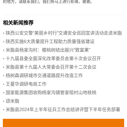
的地方，请联系我们，我们将马上进行处理，谢谢。
相关新闻推荐
•
陕西公安交警“美丽乡村行”交通安全巡回宣讲活动走进米脂
县
•
陕西实施6大质量提升工程助力质量强省建设
•
米脂县杨家沟村：樱桃树结出振兴“致富果”
•
十九届县委全面深化改革委员会第十次会议召开
•
米脂县第十九届人大常委会召开第十二次会议
•
杨树森调研城市交通道路提升改造工作
•
王曼华调研电商工作
•
国家能源集团收购杨家沟镇管家咀村山地核桃
•
颂米脂
•
米脂县2024年上半年征兵工作总结讲评暨下半年任务部署
会召开