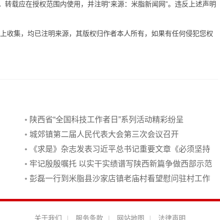
有。转载应在授权范围内使用，并注明“来源：米脂新闻网”。违反上述声明
网上收集，均已注明来源，其版权归作者本人所有，如果有任何侵犯您权
•
陕西省“全国科技工作者日”系列活动精彩纷呈
•
城郊镇第二届人民代表大会第三次会议召开
•
《求是》杂志发表习近平总书记重要文章《必须坚持
自信自立》
•
牢记殷殷嘱托 以实干实绩谱写陕西新篇争做西部示范
•
彭磊一行到米脂县沙家店镇老庙村看望慰问驻村工作
队
关于我们
|
服务条款
|
网站地图
|
法律声明