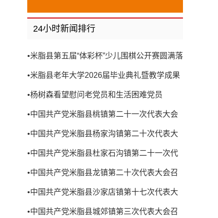
24小时新闻排行
•
米脂县第五届“体彩杯”少儿围棋公开赛圆满落
幕
•
米脂县老年大学2026届毕业典礼暨教学成果
展演圆满举行
•
杨树森看望慰问老党员和生活困难党员
•
中国共产党米脂县桃镇第二十一次代表大会
召开
•
中国共产党米脂县杨家沟镇第二十次代表大
会召开
•
中国共产党米脂县杜家石沟镇第二十一次代
表大会召开
•
中国共产党米脂县龙镇第二十次代表大会召
开
•
中国共产党米脂县沙家店镇第十七次代表大
会召开
•
中国共产党米脂县城郊镇第三次代表大会召