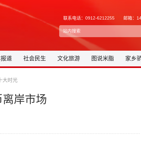
联系电话：0912-6212255
邮箱：148
体报道
社会民生
文化旅游
图说米脂
家乡
十大时光
币离岸市场