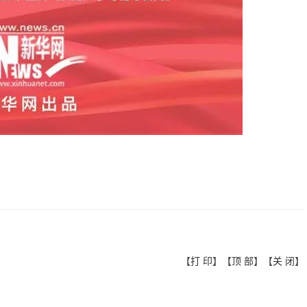
【
打 印
】【
顶 部
】【
关 闭
】