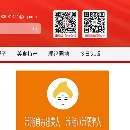
3081441@qq.com
骄子
美食特产
理论园地
今日头版