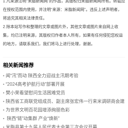
1.凡来源注明“米脂新闻网”的作品，其版权归米脂新闻网所有。转载应
在授权范围内使用，并注明“来源：米脂新闻网”。违反上述声明者，
将追究其相关法律责任。
2.除本站写作和整理的文章或图片外，其他文章或图片来自网上收
集，均已注明来源，其版权归作者本人所有，如果有任何侵犯您权益
的地方，请联系我们，我们将马上进行处理，谢谢。
相关新闻推荐
•
闻“汛”而动 陕西全力迎战主汛期考验
•
“2024高考护航行动”部署开展
•
樊小荣看望慰问生活困难党员
•
陕西省工商联党组成员、副主席张宏伟一行来米调研商会建
设
•
为世界文明百花园增添绚丽色彩
•
陕西“链”动集群 产业“焕新”
•
米脂县第十九届人民代表大会第三次会议开幕