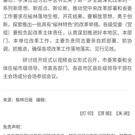
系列新思想、新观点、新论断，推动党中央改革部署和省委
工作要求在榆林落地生根、开花结果。要解放思想、勇于创
新，探索推出一批具有"榆林特色"的改革举措。各级党委（党
组）要担负起改革主体责任，认真谋划推进好本地区、本部
门、本单位改革工作，主要负责同志要亲自抓部署、抓协
调、抓推进，确保各项改革工作落地落实、见行见效。
研讨班开班式以视频会议形式召开，市委常委和全
体在榆市级领导，市直各部门、各县市区县处级领导干部在
主会场或分会场参加会议。
来源：榆林日报 编辑：
【
打 印
】【
顶 部
】【
关 闭
】
免责声明：