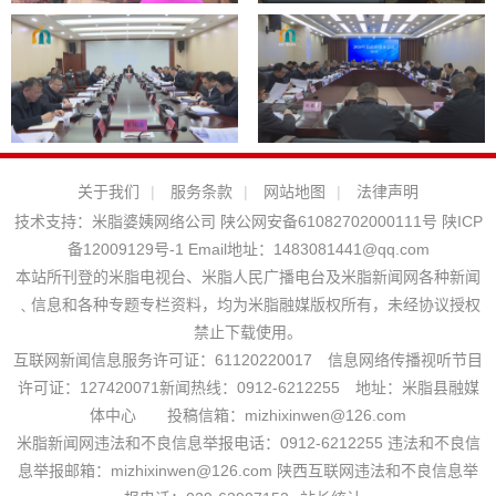
关于我们
|
服务条款
|
网站地图
|
法律声明
技术支持：
米脂婆姨网络公司
陕公网安备61082702000111号
陕ICP
备12009129号-1
Email地址：
1483081441@qq.com
本站所刊登的米脂电视台、米脂人民广播电台及米脂新闻网各种新闻
﹑信息和各种专题专栏资料，均为米脂融媒版权所有，未经协议授权
禁止下载使用。
互联网新闻信息服务许可证：61120220017 信息网络传播视听节目
许可证：127420071新闻热线：0912-6212255 地址：米脂县融媒
体中心 投稿信箱：mizhixinwen@126.com
米脂新闻网违法和不良信息举报电话：0912-6212255 违法和不良信
息举报邮箱：mizhixinwen@126.com 陕西互联网违法和不良信息举