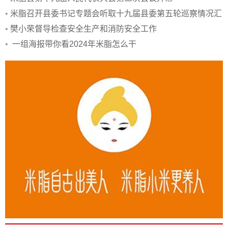
•
米脂召开县委书记专题会听取十九届县委第五轮巡察情况汇
报
•
樊小荣督导检查安全生产和消防安全工作
•
一组海报带你看2024年米脂怎么干