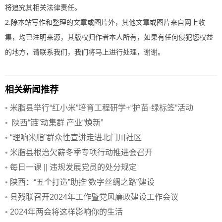
将追究其相关法律责任。
2.除本站写作和整理的文章或图片外，其他文章或图片来自网上收
集，均已注明来源，其版权归作者本人所有，如果有任何侵犯您权益
的地方，请联系我们，我们将马上进行处理，谢谢。
相关新闻推荐
•
米脂县举行“红小米”培育工程研学+“护苗·绿标签”活动
•
陕西“链”动集群 产业“焕新”
•
“理响米脂”群众性宣讲走进北门川社区
•
米脂县根治欠薪冬季专项行动推进会召开
•
每日一课 || 违规发展党员的处分规定
•
陕西：“五个打造”助推“数字丝绸之路”建设
•
县残联召开2024年工作暨党风廉政建设工作会议
•
2024年两会将这样影响你的生活