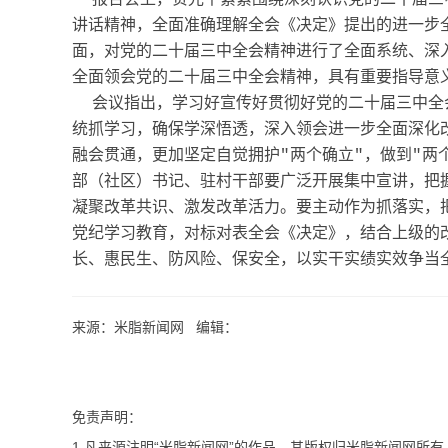
讲话精神，全面准确理解全会《决定》提出的进一步
面，对党的二十届三中全会精神进行了全面系统、深
全面领会党的二十届三中全会精神，具有重要指导意
会议指出，学习好宣传好贯彻好党的二十届三中全
统抓学习，确保学深悟透，深入领会进一步全面深化
融会贯通，更加坚定自觉拥护"两个确立"，做到"两
部（社区）书记、驻村干部要广泛开展集中宣讲，把
凝聚改革共识、激发改革活力。要主动作为抓落实，
党纪学习教育，对标对表全会《决定》，结合上级的
长、惠民生、防风险、保安全，以实干实绩实效争当
来源：米脂新闻网 编辑：
免责声明：
1.凡来源注明“米脂新闻网”的作品，其版权归米脂新闻网所