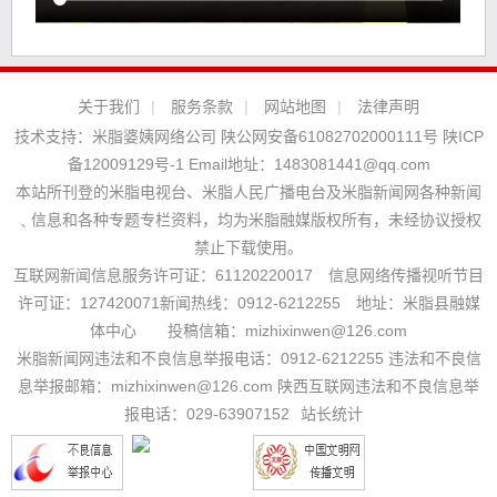
关于我们
|
服务条款
|
网站地图
|
法律声明
技术支持：
米脂婆姨网络公司
陕公网安备61082702000111号
陕ICP
备12009129号-1
Email地址：
1483081441@qq.com
本站所刊登的米脂电视台、米脂人民广播电台及米脂新闻网各种新闻
﹑信息和各种专题专栏资料，均为米脂融媒版权所有，未经协议授权
禁止下载使用。
互联网新闻信息服务许可证：61120220017 信息网络传播视听节目
许可证：127420071新闻热线：0912-6212255 地址：米脂县融媒
体中心 投稿信箱：mizhixinwen@126.com
米脂新闻网违法和不良信息举报电话：0912-6212255 违法和不良信
息举报邮箱：mizhixinwen@126.com 陕西互联网违法和不良信息举
报电话：029-63907152
站长统计