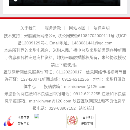
关于我们
|
服务条款
|
网站地图
|
法律声明
技术支持：
米脂婆姨网络公司
陕公网安备61082702000111号
陕ICP
备12009129号-1
Email地址：
1483081441@qq.com
本站所刊登的米脂电视台、米脂人民广播电台及米脂新闻网各种新闻
﹑信息和各种专题专栏资料，均为米脂融媒版权所有，未经协议授权
禁止下载使用。
互联网新闻信息服务许可证：61120220017 信息网络传播视听节目
许可证：127420071新闻热线：0912-6212255 地址：米脂县融媒
体中心 投稿信箱：mizhixinwen@126.com
米脂新闻网违法和不良信息举报电话：0912-6212255 违法和不良信
息举报邮箱：mizhixinwen@126.com 陕西互联网违法和不良信息举
报电话：029-63907152
站长统计