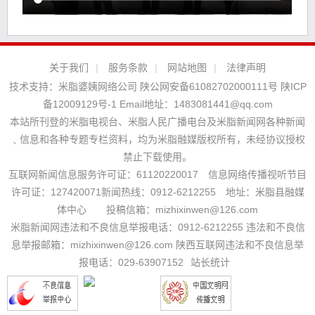
关于我们
|
服务条款
|
网站地图
|
法律声明
技术支持：
米脂婆姨网络公司
陕公网安备61082702000111号
陕ICP
备12009129号-1
Email地址：
1483081441@qq.com
本站所刊登的米脂电视台、米脂人民广播电台及米脂新闻网各种新闻
﹑信息和各种专题专栏资料，均为米脂融媒版权所有，未经协议授权
禁止下载使用。
互联网新闻信息服务许可证：61120220017 信息网络传播视听节目
许可证：127420071新闻热线：0912-6212255 地址：米脂县融媒
体中心 投稿信箱：mizhixinwen@126.com
米脂新闻网违法和不良信息举报电话：0912-6212255 违法和不良信
息举报邮箱：mizhixinwen@126.com 陕西互联网违法和不良信息举
报电话：029-63907152
站长统计