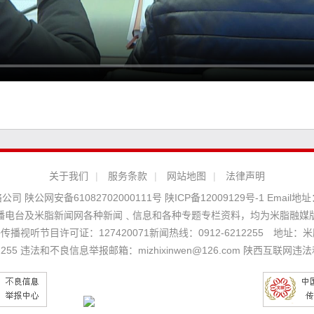
关于我们
|
服务条款
|
网站地图
|
法律声明
络公司
陕公网安备61082702000111号
陕ICP备12009129号-1
Email地址
播电台及米脂新闻网各种新闻﹑信息和各种专题专栏资料，均为米脂融媒
播视听节目许可证：127420071新闻热线：0912-6212255 地址：米脂
5 违法和不良信息举报邮箱：mizhixinwen@126.com 陕西互联网违法