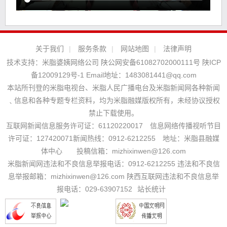
关于我们
|
服务条款
|
网站地图
|
法律声明
技术支持：
米脂婆姨网络公司
陕公网安备61082702000111号
陕ICP
备12009129号-1
Email地址：
1483081441@qq.com
本站所刊登的米脂电视台、米脂人民广播电台及米脂新闻网各种新闻
﹑信息和各种专题专栏资料，均为米脂融媒版权所有，未经协议授权
禁止下载使用。
互联网新闻信息服务许可证：61120220017 信息网络传播视听节目
许可证：127420071新闻热线：0912-6212255 地址：米脂县融媒
体中心 投稿信箱：mizhixinwen@126.com
米脂新闻网违法和不良信息举报电话：0912-6212255 违法和不良信
息举报邮箱：mizhixinwen@126.com 陕西互联网违法和不良信息举
报电话：029-63907152
站长统计