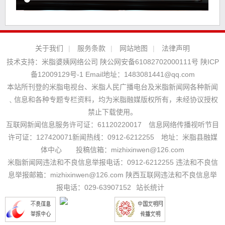
关于我们
|
服务条款
|
网站地图
|
法律声明
技术支持：
米脂婆姨网络公司
陕公网安备61082702000111号
陕ICP
备12009129号-1
Email地址：
1483081441@qq.com
本站所刊登的米脂电视台、米脂人民广播电台及米脂新闻网各种新闻
﹑信息和各种专题专栏资料，均为米脂融媒版权所有，未经协议授权
禁止下载使用。
互联网新闻信息服务许可证：61120220017 信息网络传播视听节目
许可证：127420071新闻热线：0912-6212255 地址：米脂县融媒
体中心 投稿信箱：mizhixinwen@126.com
米脂新闻网违法和不良信息举报电话：0912-6212255 违法和不良信
息举报邮箱：mizhixinwen@126.com 陕西互联网违法和不良信息举
报电话：029-63907152
站长统计