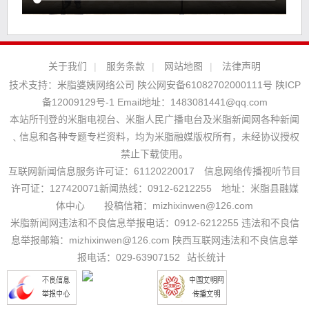
关于我们
|
服务条款
|
网站地图
|
法律声明
技术支持：
米脂婆姨网络公司
陕公网安备61082702000111号
陕ICP
备12009129号-1
Email地址：
1483081441@qq.com
本站所刊登的米脂电视台、米脂人民广播电台及米脂新闻网各种新闻
﹑信息和各种专题专栏资料，均为米脂融媒版权所有，未经协议授权
禁止下载使用。
互联网新闻信息服务许可证：61120220017 信息网络传播视听节目
许可证：127420071新闻热线：0912-6212255 地址：米脂县融媒
体中心 投稿信箱：mizhixinwen@126.com
米脂新闻网违法和不良信息举报电话：0912-6212255 违法和不良信
息举报邮箱：mizhixinwen@126.com 陕西互联网违法和不良信息举
报电话：029-63907152
站长统计