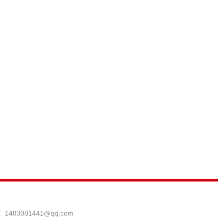
：
1483081441@qq.com