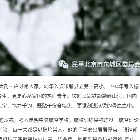
东大街一户寻常人家。幼年入读米脂县立第一高小，1934年考入榆
等生，更是心系家国的热血青年。彼时日寇铁蹄踏碎山河，国内
大字，笔力千钧，既贴于宿舍墙头，更镌刻进滚烫的骨血之中。
投笔从戎，考入昆明中央航空学校。航校训练堪称炼狱：航空理论
考验，每一关都足以摧垮常人。他的手掌磨出层层厚茧，眼神却
驾机技艺练就得炉火纯青。毕业后，他即刻投身抗战运输“空中