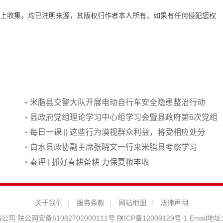
网上收集，均已注明来源，其版权归作者本人所有，如果有任何侵犯您权
•
米脂县交警大队开展电动自行车安全隐患整治行动
•
县政府党组理论学习中心组学习会暨县政府第6次党组
扩大会议召开
•
每日一课 || 这些行为漠视群众利益，将受相应处分
•
白水县政协副主席张晓文一行来米脂县考察学习
•
秦评 | 抓好春耕备耕 力保夏粮丰收
关于我们
|
服务条款
|
网站地图
|
法律声明
络公司
陕公网安备61082702000111号
陕ICP备12009129号-1
Email地址