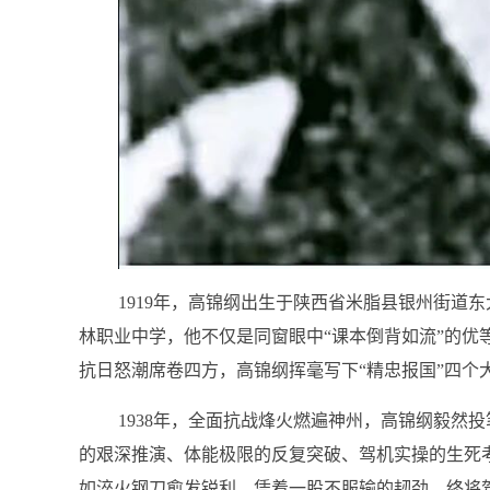
1919年，高锦纲出生于陕西省米脂县银州街道
林职业中学，他不仅是同窗眼中“课本倒背如流”的优
抗日怒潮席卷四方，高锦纲挥毫写下“精忠报国”四个
1938年，全面抗战烽火燃遍神州，高锦纲毅然
的艰深推演、体能极限的反复突破、驾机实操的生死
如淬火钢刀愈发锐利，凭着一股不服输的韧劲，终将