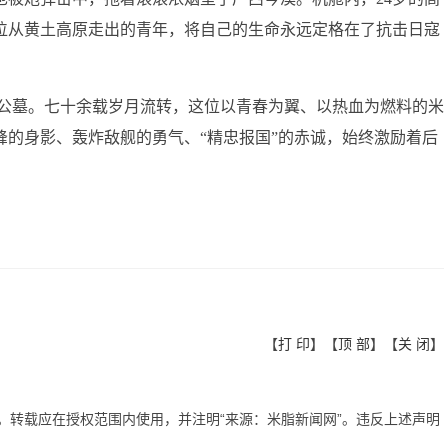
位从黄土高原走出的青年，将自己的生命永远定格在了抗击日寇
公墓。七十余载岁月流转，这位以青春为翼、以热血为燃料的米
的身影、轰炸敌舰的勇气、“精忠报国”的赤诚，始终激励着后
【
打 印
】【
顶 部
】【
关 闭
】
有。转载应在授权范围内使用，并注明“来源：米脂新闻网”。违反上述声明