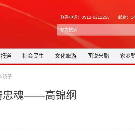
联系电话：0912-6212255
邮箱：148
体报道
社会民生
文化旅游
图说米脂
家乡
乡骄子
铸忠魂——高锦纲