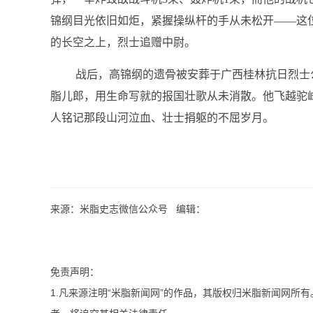
锦纲目光依旧如炬，紧握操纵杆的手从未松开——这
的长空之上，烈士追赠中尉。
战后，高锦纲的遗骨被安葬于广西桂林抗日烈士
脂儿郎，用生命写就的报国壮歌从未消散。他飞越驼峰
人铭记那段山河泣血、壮士捐躯的不屈岁月。
来源：米脂史志微信公众号 编辑：
免责声明：
1.凡来源注明“米脂新闻网”的作品，其版权归米脂新闻网所