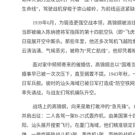
生命线”，驾驶战机穿梭于崇山峻岭，为前线运送紧缺
1939年6月，为锻造更强空战本领，高锦纲被派
当即被编入陈纳德将军指挥的第十四航空队（即“飞虎
日寇展开空中厮杀。那些年里，他还多次驾机飞越险象
云涛汹涌、气候恶劣，被称为“死亡航线”，他却凭着
面对家中频频寄来的催婚信，高锦纲总以“国难
婚事早已被一次次压下，直至搁置不提。1943年秋
日军兵舰。彼时的汕头海域已被日军打造成“防空铁网
率先请战，与战友们驾机编队升空。
战场上的高锦纲，向来是敢打敢冲的“急先锋”。1
并肩出征：二人各驾一架B-25式轰炸机，由美国第十
阳、汕头展开搜索飞行。在厦门海域，他们精准锁定
弹，一举炸毁敌战斗机3架、轰炸机1架，而他的战机