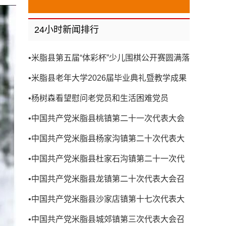
24小时新闻排行
•
米脂县第五届“体彩杯”少儿围棋公开赛圆满落
幕
•
米脂县老年大学2026届毕业典礼暨教学成果
展演圆满举行
•
杨树森看望慰问老党员和生活困难党员
•
中国共产党米脂县桃镇第二十一次代表大会
召开
•
中国共产党米脂县杨家沟镇第二十次代表大
会召开
•
中国共产党米脂县杜家石沟镇第二十一次代
表大会召开
•
中国共产党米脂县龙镇第二十次代表大会召
开
•
中国共产党米脂县沙家店镇第十七次代表大
会召开
•
中国共产党米脂县城郊镇第三次代表大会召