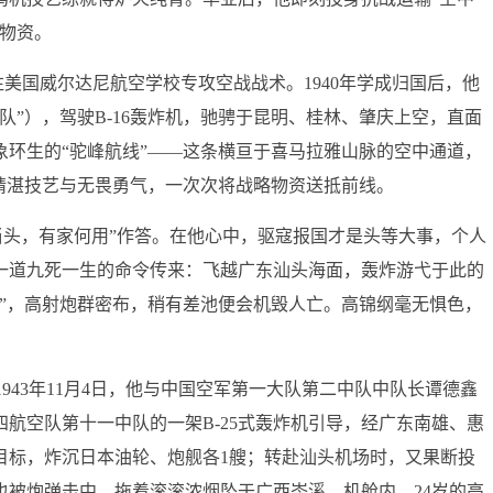
物资。
往美国威尔达尼航空学校专攻空战战术。1940年学成归国后，他
队”），驾驶B-16轰炸机，驰骋于昆明、桂林、肇庆上空，直面
环生的“驼峰航线”——这条横亘于喜马拉雅山脉的空中通道，
精湛技艺与无畏勇气，一次次将战略物资送抵前线。
当头，有家何用”作答。在他心中，驱寇报国才是头等大事，个人
，一道九死一生的命令传来：飞越广东汕头海面，轰炸游弋于此的
”，高射炮群密布，稍有差池便会机毁人亡。高锦纲毫无惧色，
943年11月4日，他与中国空军第一大队第二中队中队长谭德鑫
四航空队第十一中队的一架B-25式轰炸机引导，经广东南雄、惠
目标，炸沉日本油轮、炮舰各1艘；转赴汕头机场时，又果断投
也被炮弹击中，拖着滚滚浓烟坠于广西岑溪。机舱内，24岁的高