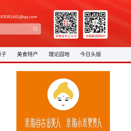
3081441@qq.com
骄子
美食特产
理论园地
今日头版