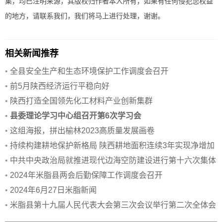
集，均已注明来源，其版权归作者本人所有，如果有任何侵犯您权益
的地方，请联系我们，我们将马上进行处理，谢谢。
相关新闻推荐
•
全县安全生产和生态环境保护工作调度会召开
•
前5月陕西经济运行平稳向好
•
陕西打造全国领先化工材料产业创新集群
•
县委理论学习中心组召开第6次学习会
•
这组海报，拼出榆林2023高质量发展画卷
•
持续构建耕地保护新格局 陕西耕地面积连续3年实现净增加
•
中共中央政治局就推进现代边海空防建设进行第十六次集体
学习
•
2024年米脂县两会后勤保障工作调度会召开
•
2024年6月27日米脂新闻
•
米脂县第十九届人民代表大会第三次会议举行第二次全体会
议