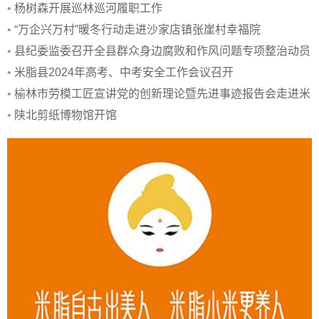
•
杨树森开展巡林巡河履职工作
•
“万企兴万村”暖冬行动走进沙家店镇张崖村幸福院
•
县纪委监委召开全县群众身边腐败和作风问题专项整治动员
部署会
•
米脂县2024年高考、中考安全工作会议召开
•
榆林市劳模工匠宣讲党的创新理论暨先进事迹报告会走进米
脂
•
陕北剪纸博物馆开馆