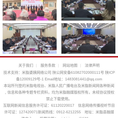
关于我们
|
服务条款
|
网站地图
|
法律声明
技术支持：
米脂婆姨网络公司
陕公网安备61082702000111号
陕ICP
备12009129号-1
Email地址：
1483081441@qq.com
本站所刊登的米脂电视台、米脂人民广播电台及米脂新闻网各种新闻
﹑信息和各种专题专栏资料，均为米脂融媒版权所有，未经协议授权
禁止下载使用。
互联网新闻信息服务许可证：61120220017 信息网络传播视听节目
许可证：127420071新闻热线：0912-6212255 地址：米脂县融媒