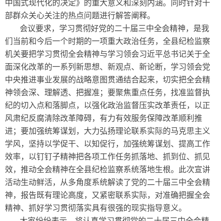
中国式现代化的决定》的重大意义和深刻内涵。同时针对干
部群众关心关注的热点问题进行解答阐释。
会议要求，学习贯彻好党的二十届三中全会精神，是我
们当前和今后一个时期的一项重大政治任务，全县纪检监察
机关要把学习贯彻全会精神与学习领会习近平总书记关于全
面深化改革的一系列新思想、新观点、新论断，学习领会党
中央推进事业发展的战略意图贯通结合起来，切实把全会精
神领会深、理解透、把握准；要聚焦重点任务，找准监督执
纪的切入点和落脚点，以强化政治监督压实改革责任，以正
风肃纪反腐清除改革障碍，有力有效服务保障改革顺利推
进；要加强统筹谋划，大力弘扬理论联系实际的马克思主义
学风，坚持以学促干、以知促行，加强统筹谋划、提高工作
效率，以钉钉子精神把各项工作任务抓落地、抓到位、抓见
效，推动全会精神在全县纪检监察系统落地生根。此次宣讲
活动生动鲜活，从多角度系统解读了党的二十届三中全会精
神，报告既有理论高度，又紧密联系实际，对准确把握全会
精神、抓好学习贯彻落实具有很强的现实指导意义。